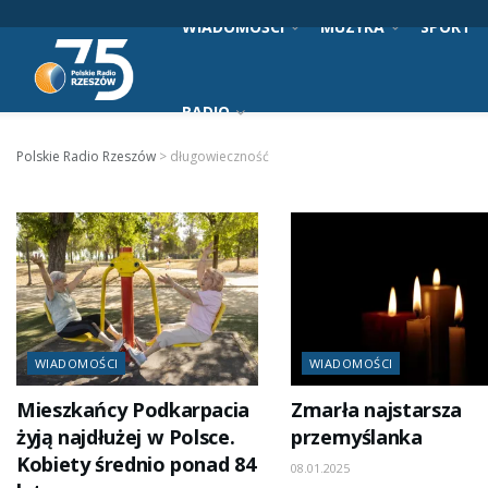
WIADOMOŚCI
MUZYKA
SPORT
RADIO
Polskie Radio Rzeszów
>
długowieczność
WIADOMOŚCI
WIADOMOŚCI
Mieszkańcy Podkarpacia
Zmarła najstarsza
żyją najdłużej w Polsce.
przemyślanka
Kobiety średnio ponad 84
08.01.2025