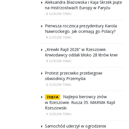
Aleksandra Błażowska i Kaja Skrzek piąte
na mistrzostwach Europy w Paryżu
8 GODZIN TEMU
Pierwsza rocznica prezydentury Karola
Nawrockiego. Jak oceniają go Polacy?
8 GODZIN TEMU
„Krewki Rajd 2026” w Rzeszowie.
Krwiodawcy oddali blisko 28 litrów krwi
8 GODZIN TEMU
Protest przeciwko przebiegowi
obwodnicy Przemyśla
8 GODZIN TEMU
Najlepsi kierowcy znów
ZDJĘCIA
w Rzeszowie. Rusza 35. MARMA Rajd
Rzeszowski
9 GODZIN TEMU
Samochód uderzył w ogrodzenie