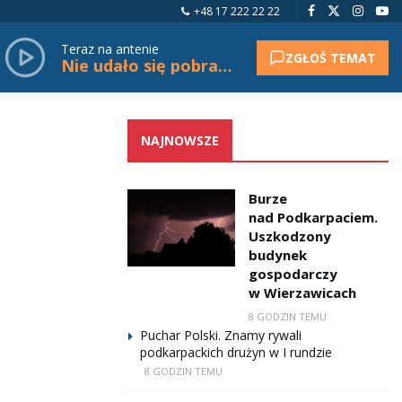
+48 17 222 22 22
Teraz na antenie
ZGŁOŚ TEMAT
Nie udało się pobrać tytułu.
NAJNOWSZE
Burze
nad Podkarpaciem.
Uszkodzony
budynek
gospodarczy
w Wierzawicach
8 GODZIN TEMU
Puchar Polski. Znamy rywali
podkarpackich drużyn w I rundzie
8 GODZIN TEMU