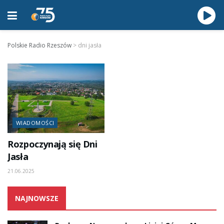
Polskie Radio Rzeszów
>
dni jasła
WIADOMOŚCI
Rozpoczynają się Dni
Jasła
21.06.2025
NAJNOWSZE