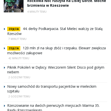
Rockowa Noc ruszyła na Lisiej Górze. Mocne
brzmienia w Rzeszowie
4 MINUTY TEMU
44. derby Podkarpacia. Stal Mielec walczy ze Stalą
ZDJĘCIA
Rzeszów
7 MINUT TEMU
120 mln zł na skup zbóż i rzepaku. Elewarr zwiększa
ZDJĘCIA
możliwości zakupowe
42 MINUTY TEMU
Piknik Pokoleń w Dębicy. Wieczorem Silent Disco pod gołym
niebem
2 GODZINY TEMU
Nowy samochód do transportu pacjentów w mieleckim
szpitalu
2 GODZINY TEMU
Rzeszowianie na dwóch pierwszych miejscach Marma 35.
Rajdu Rzeszowskiego