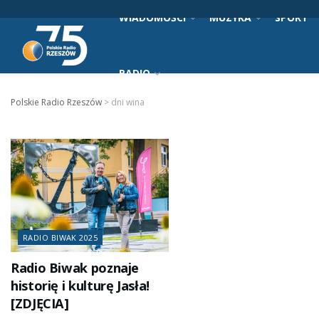
WIADOMOŚCI
MUZYKA
SPORT
RADIO
Polskie Radio Rzeszów
>
dni wina
RADIO BIWAK 2025
Radio Biwak poznaje
historię i kulturę Jasła!
[ZDJĘCIA]