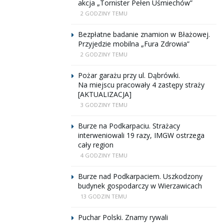
akcja „Tornister Pełen Uśmiechów”
2 GODZINY TEMU
Bezpłatne badanie znamion w Błażowej.
Przyjedzie mobilna „Fura Zdrowia”
2 GODZINY TEMU
Pożar garażu przy ul. Dąbrówki.
Na miejscu pracowały 4 zastępy straży
[AKTUALIZACJA]
3 GODZINY TEMU
Burze na Podkarpaciu. Strażacy
interweniowali 19 razy, IMGW ostrzega
cały region
4 GODZINY TEMU
Burze nad Podkarpaciem. Uszkodzony
budynek gospodarczy w Wierzawicach
13 GODZIN TEMU
Puchar Polski. Znamy rywali