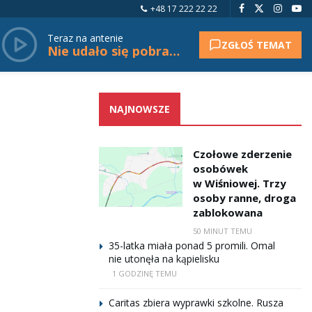
+48 17 222 22 22
Teraz na antenie
ZGŁOŚ TEMAT
Nie udało się pobrać tytułu.
NAJNOWSZE
Czołowe zderzenie
osobówek
w Wiśniowej. Trzy
osoby ranne, droga
zablokowana
50 MINUT TEMU
35-latka miała ponad 5 promili. Omal
nie utonęła na kąpielisku
1 GODZINĘ TEMU
Caritas zbiera wyprawki szkolne. Rusza