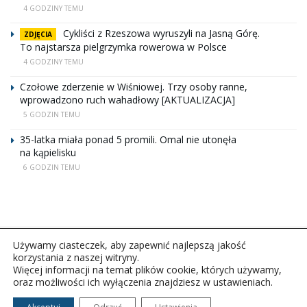
4 GODZINY TEMU
Cykliści z Rzeszowa wyruszyli na Jasną Górę.
ZDJĘCIA
To najstarsza pielgrzymka rowerowa w Polsce
4 GODZINY TEMU
Czołowe zderzenie w Wiśniowej. Trzy osoby ranne,
wprowadzono ruch wahadłowy [AKTUALIZACJA]
5 GODZIN TEMU
35-latka miała ponad 5 promili. Omal nie utonęła
na kąpielisku
6 GODZIN TEMU
Używamy ciasteczek, aby zapewnić najlepszą jakość
korzystania z naszej witryny.
Więcej informacji na temat plików cookie, których używamy,
oraz możliwości ich wyłączenia znajdziesz w ustawieniach.
Copyright © 2026Polskie Radio Rzeszów S.A. w likwidacj.
Wszelkie prawa zastrzeżone.