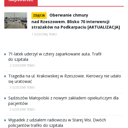
Oberwanie chmury
ZDJĘCIA
nad Rzeszowem. Blisko 70 interwencji
strażaków na Podkarpaciu [AKTUALIZACJA]
1 GODZINĘ TEMU
71-latek uderzył w cztery zaparkowane auta. Trafił
do szpitala
2 GODZINY TEMU
Tragedia na ul. Krakowskiej w Rzeszowie. Kierowcy nie udało
się uratować
3 GODZINY TEMU
Sędziszów Małopolski z nowym zakładem opiekuńczym dla
pacjentów
3 GODZINY TEMU
Wypadek z udziałem radiowozu w Starej Wsi. Dwóch
policjantów trafiło do szpitala