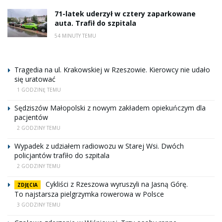
71-latek uderzył w cztery zaparkowane
auta. Trafił do szpitala
54 MINUTY TEMU
Tragedia na ul. Krakowskiej w Rzeszowie. Kierowcy nie udało
się uratować
1 GODZINĘ TEMU
Sędziszów Małopolski z nowym zakładem opiekuńczym dla
pacjentów
2 GODZINY TEMU
Wypadek z udziałem radiowozu w Starej Wsi. Dwóch
policjantów trafiło do szpitala
2 GODZINY TEMU
Cykliści z Rzeszowa wyruszyli na Jasną Górę.
ZDJĘCIA
To najstarsza pielgrzymka rowerowa w Polsce
3 GODZINY TEMU