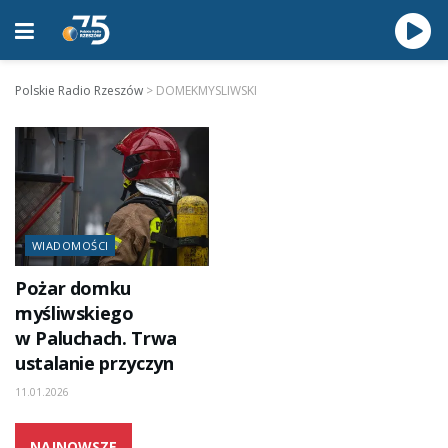
Polskie Radio Rzeszów
>
DOMEKMYSLIWSKI
WIADOMOŚCI
Pożar domku
myśliwskiego
w Paluchach. Trwa
ustalanie przyczyn
11.01.2026
NAJNOWSZE