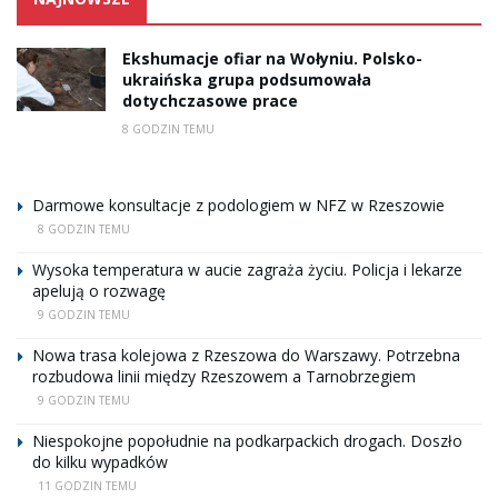
Ekshumacje ofiar na Wołyniu. Polsko-
ukraińska grupa podsumowała
dotychczasowe prace
8 GODZIN TEMU
Darmowe konsultacje z podologiem w NFZ w Rzeszowie
8 GODZIN TEMU
Wysoka temperatura w aucie zagraża życiu. Policja i lekarze
apelują o rozwagę
9 GODZIN TEMU
Nowa trasa kolejowa z Rzeszowa do Warszawy. Potrzebna
rozbudowa linii między Rzeszowem a Tarnobrzegiem
9 GODZIN TEMU
Niespokojne popołudnie na podkarpackich drogach. Doszło
do kilku wypadków
11 GODZIN TEMU