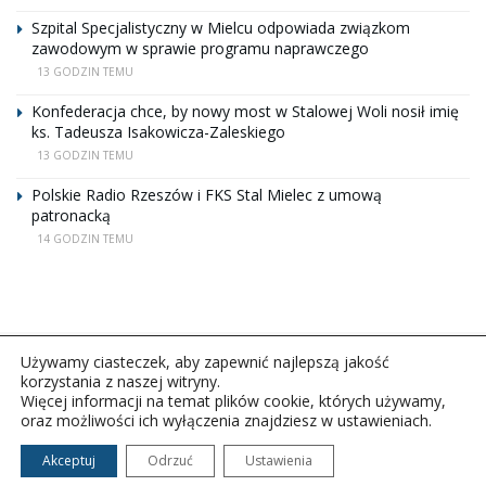
Szpital Specjalistyczny w Mielcu odpowiada związkom
zawodowym w sprawie programu naprawczego
13 GODZIN TEMU
Konfederacja chce, by nowy most w Stalowej Woli nosił imię
ks. Tadeusza Isakowicza-Zaleskiego
13 GODZIN TEMU
Polskie Radio Rzeszów i FKS Stal Mielec z umową
patronacką
14 GODZIN TEMU
Używamy ciasteczek, aby zapewnić najlepszą jakość
korzystania z naszej witryny.
Więcej informacji na temat plików cookie, których używamy,
oraz możliwości ich wyłączenia znajdziesz w ustawieniach.
Copyright © 2026Polskie Radio Rzeszów S.A. w likwidacj.
Wszelkie prawa zastrzeżone.
Akceptuj
Odrzuć
Ustawienia