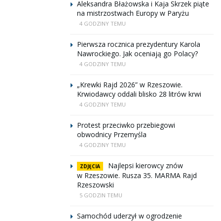
Aleksandra Błażowska i Kaja Skrzek piąte
na mistrzostwach Europy w Paryżu
4 GODZINY TEMU
Pierwsza rocznica prezydentury Karola
Nawrockiego. Jak oceniają go Polacy?
4 GODZINY TEMU
„Krewki Rajd 2026” w Rzeszowie.
Krwiodawcy oddali blisko 28 litrów krwi
4 GODZINY TEMU
Protest przeciwko przebiegowi
obwodnicy Przemyśla
4 GODZINY TEMU
Najlepsi kierowcy znów
ZDJĘCIA
w Rzeszowie. Rusza 35. MARMA Rajd
Rzeszowski
5 GODZIN TEMU
Samochód uderzył w ogrodzenie