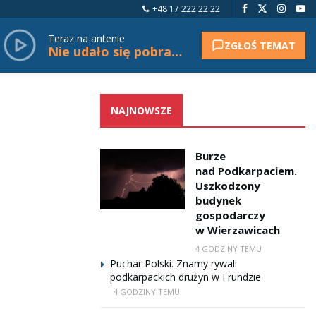
+48 17 222 22 22
Teraz na antenie
ZGŁOŚ TEMAT
Nie udało się pobrać tytułu.
NAJNOWSZE
Burze
nad Podkarpaciem.
Uszkodzony
budynek
gospodarczy
w Wierzawicach
4 GODZINY TEMU
Puchar Polski. Znamy rywali
podkarpackich drużyn w I rundzie
4 GODZINY TEMU