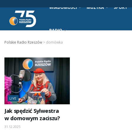
WIADOMOŚCI
MUZYKA
SPORT
RADIO
Polskie Radio Rzeszów
>
domówka
LIVE
Jak spędzić Sylwestra
w domowym zaciszu?
31.12.2025