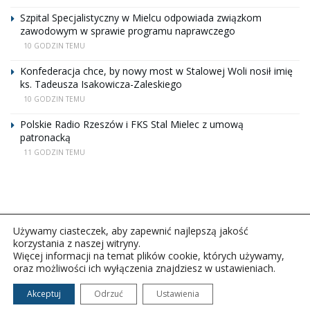
Szpital Specjalistyczny w Mielcu odpowiada związkom
zawodowym w sprawie programu naprawczego
10 GODZIN TEMU
Konfederacja chce, by nowy most w Stalowej Woli nosił imię
ks. Tadeusza Isakowicza-Zaleskiego
10 GODZIN TEMU
Polskie Radio Rzeszów i FKS Stal Mielec z umową
patronacką
11 GODZIN TEMU
Używamy ciasteczek, aby zapewnić najlepszą jakość
korzystania z naszej witryny.
Więcej informacji na temat plików cookie, których używamy,
oraz możliwości ich wyłączenia znajdziesz w ustawieniach.
Copyright © 2026Polskie Radio Rzeszów S.A. w likwidacj.
Wszelkie prawa zastrzeżone.
Akceptuj
Odrzuć
Ustawienia