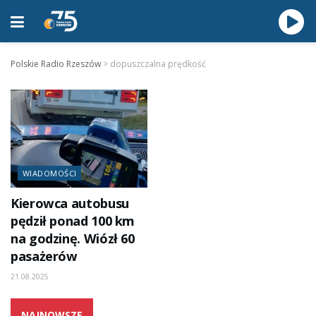
Polskie Radio Rzeszów
>
dopuszczalna prędkość
WIADOMOŚCI
Kierowca autobusu
pędził ponad 100 km
na godzinę. Wiózł 60
pasażerów
21.08.2025
NAJNOWSZE