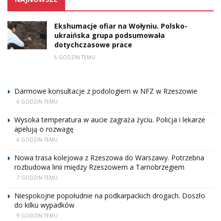
Ekshumacje ofiar na Wołyniu. Polsko-
ukraińska grupa podsumowała
dotychczasowe prace
6 GODZIN TEMU
Darmowe konsultacje z podologiem w NFZ w Rzeszowie
6 GODZIN TEMU
Wysoka temperatura w aucie zagraża życiu. Policja i lekarze
apelują o rozwagę
6 GODZIN TEMU
Nowa trasa kolejowa z Rzeszowa do Warszawy. Potrzebna
rozbudowa linii między Rzeszowem a Tarnobrzegiem
7 GODZIN TEMU
Niespokojne popołudnie na podkarpackich drogach. Doszło
do kilku wypadków
9 GODZIN TEMU