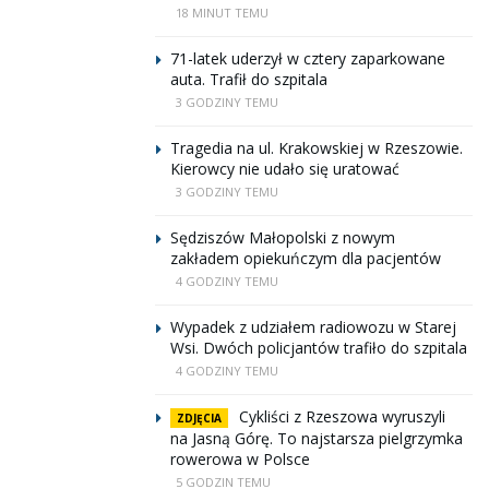
18 MINUT TEMU
71-latek uderzył w cztery zaparkowane
auta. Trafił do szpitala
3 GODZINY TEMU
Tragedia na ul. Krakowskiej w Rzeszowie.
Kierowcy nie udało się uratować
3 GODZINY TEMU
Sędziszów Małopolski z nowym
zakładem opiekuńczym dla pacjentów
4 GODZINY TEMU
Wypadek z udziałem radiowozu w Starej
Wsi. Dwóch policjantów trafiło do szpitala
4 GODZINY TEMU
Cykliści z Rzeszowa wyruszyli
ZDJĘCIA
na Jasną Górę. To najstarsza pielgrzymka
rowerowa w Polsce
5 GODZIN TEMU