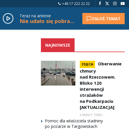
+48 17 222 22 22
Teraz na antenie
ZGŁOŚ TEMAT
Nie udało się pobrać tytułu.
NAJNOWSZE
Oberwanie
ZDJĘCIA
chmury
nad Rzeszowem.
Blisko 120
interwencji
strażaków
na Podkarpaciu
[AKTUALIZACJA]
6 MINUT TEMU
Pomoc dla właściciela stadniny
po pożarze w Targowiskach