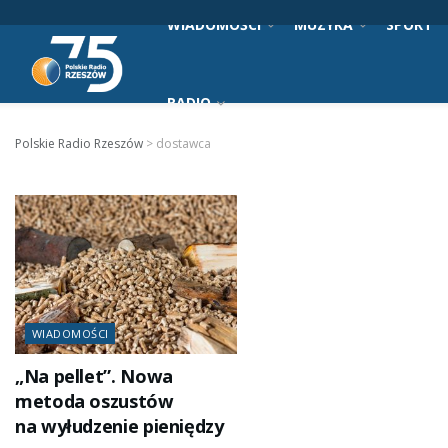
WIADOMOŚCI
MUZYKA
SPORT
RADIO
Polskie Radio Rzeszów
>
dostawca
WIADOMOŚCI
„Na pellet”. Nowa
metoda oszustów
na wyłudzenie pieniędzy