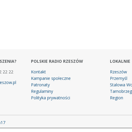
SZENIA?
POLSKIE RADIO RZESZÓW
LOKALNIE
2 22 22
Kontakt
Rzeszów
Kampanie społeczne
Przemyśl
eszow.pl
Patronaty
Stalowa Wo
Regulaminy
Tarnobrze
Polityka prywatności
Region
m17