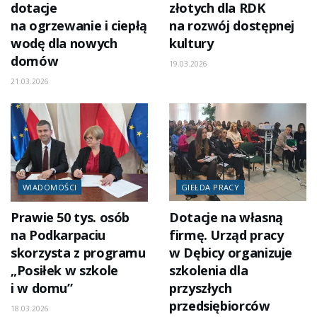
dotacje
złotych dla RDK
na ogrzewanie i ciepłą
na rozwój dostępnej
wodę dla nowych
kultury
domów
19.03.2026
21.03.2026
WIADOMOŚCI
GIEŁDA PRACY
Prawie 50 tys. osób
Dotacje na własną
na Podkarpaciu
firmę. Urząd pracy
skorzysta z programu
w Dębicy organizuje
„Posiłek w szkole
szkolenia dla
i w domu”
przyszłych
przedsiębiorców
18.03.2026