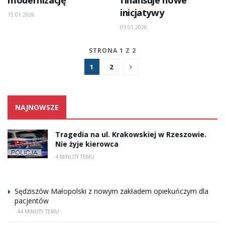
inicjatywy
15.01.2026
03.01.2026
STRONA 1 Z 2
1
2
NAJNOWSZE
Tragedia na ul. Krakowskiej w Rzeszowie.
Nie żyje kierowca
4 MINUTY TEMU
Sędziszów Małopolski z nowym zakładem opiekuńczym dla
pacjentów
44 MINUTY TEMU