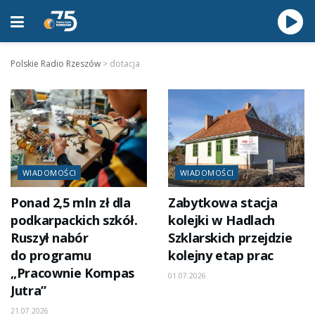
Polskie Radio Rzeszów
>
dotacja
WIADOMOŚCI
WIADOMOŚCI
Ponad 2,5 mln zł dla
Zabytkowa stacja
podkarpackich szkół.
kolejki w Hadlach
Ruszył nabór
Szklarskich przejdzie
do programu
kolejny etap prac
„Pracownie Kompas
01.07.2026
Jutra”
21.07.2026