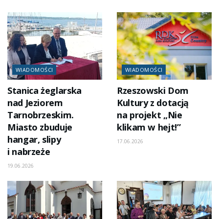
WIADOMOŚCI
WIADOMOŚCI
Stanica żeglarska
Rzeszowski Dom
nad Jeziorem
Kultury z dotacją
Tarnobrzeskim.
na projekt „Nie
Miasto zbuduje
klikam w hejt!”
hangar, slipy
17.06.2026
i nabrzeże
19.06.2026