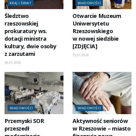
KRAJ I ŚWIAT
WIADOMOŚCI
Śledztwo
Otwarcie Muzeum
rzeszowskiej
Uniwersytetu
prokuratury ws.
Rzeszowskiego
dotacji ministra
w nowej siedzibie
kultury, dwie osoby
[ZDJĘCIA]
z zarzutami
15.01.2026
26.01.2026
WIADOMOŚCI
WIADOMOŚCI
Przemyski SOR
Aktywność seniorów
przeszedł
w Rzeszowie – miasto
modernizację
finansuje nowe