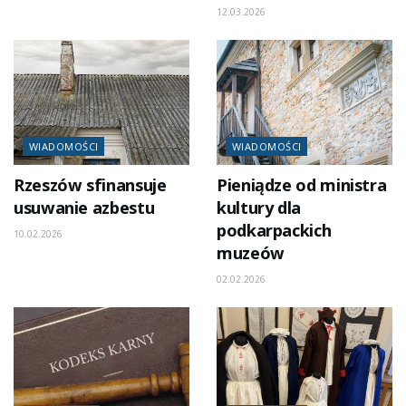
12.03.2026
WIADOMOŚCI
WIADOMOŚCI
Rzeszów sfinansuje
Pieniądze od ministra
usuwanie azbestu
kultury dla
podkarpackich
10.02.2026
muzeów
02.02.2026