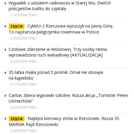
Wypadek z udziałem radiowozu w Starej Wsi. Dwóch
policjantów trafiło do szpitala
1 GODZINĘ TEMU
Cykliści z Rzeszowa wyruszyli na Jasną Górę.
ZDJĘCIA
To najstarsza pielgrzymka rowerowa w Polsce
2 GODZINY TEMU
Czołowe zderzenie w Wiśniowej. Trzy osoby ranne,
wprowadzono ruch wahadłowy [AKTUALIZACJA]
3 GODZINY TEMU
35-latka miała ponad 5 promili. Omal nie utonęła
na kąpielisku
3 GODZINY TEMU
Caritas zbiera wyprawki szkolne. Rusza akcja „Tornister Pełen
Uśmiechów”
4 GODZINY TEMU
Najlepsi kierowcy znów w Rzeszowie. Rusza 35.
ZDJĘCIA
MARMA Rajd Rzeszowski
4 GODZINY TEMU