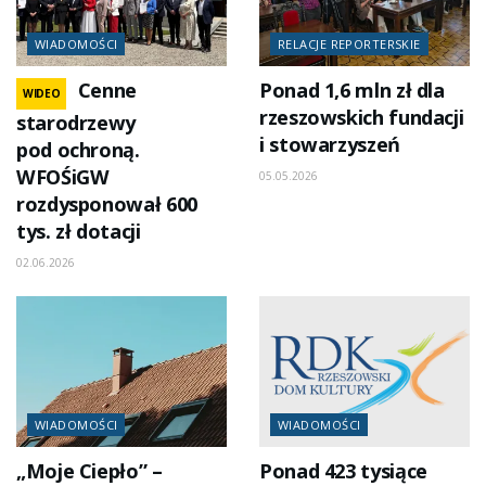
WIADOMOŚCI
RELACJE REPORTERSKIE
Cenne
Ponad 1,6 mln zł dla
WIDEO
rzeszowskich fundacji
starodrzewy
i stowarzyszeń
pod ochroną.
WFOŚiGW
05.05.2026
rozdysponował 600
tys. zł dotacji
02.06.2026
WIADOMOŚCI
WIADOMOŚCI
„Moje Ciepło” –
Ponad 423 tysiące