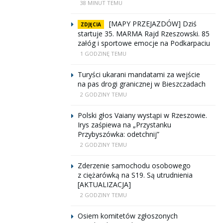
38 MINUT TEMU
[MAPY PRZEJAZDÓW] Dziś
ZDJĘCIA
startuje 35. MARMA Rajd Rzeszowski. 85
załóg i sportowe emocje na Podkarpaciu
1 GODZINĘ TEMU
Turyści ukarani mandatami za wejście
na pas drogi granicznej w Bieszczadach
2 GODZINY TEMU
Polski głos Vaiany wystąpi w Rzeszowie.
Irys zaśpiewa na „Przystanku
Przybyszówka: odetchnij”
2 GODZINY TEMU
Zderzenie samochodu osobowego
z ciężarówką na S19. Są utrudnienia
[AKTUALIZACJA]
2 GODZINY TEMU
Osiem komitetów zgłoszonych