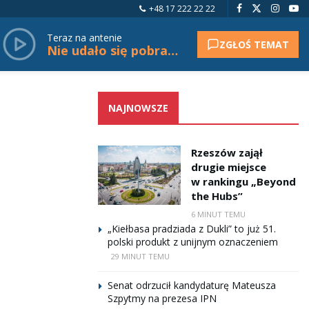
+48 17 222 22 22
Teraz na antenie
ZGŁOŚ TEMAT
Nie udało się pobrać tytułu.
NAJNOWSZE
Rzeszów zajął
drugie miejsce
w rankingu „Beyond
the Hubs”
6 MINUT TEMU
„Kiełbasa pradziada z Dukli” to już 51.
polski produkt z unijnym oznaczeniem
29 MINUT TEMU
Senat odrzucił kandydaturę Mateusza
Szpytmy na prezesa IPN