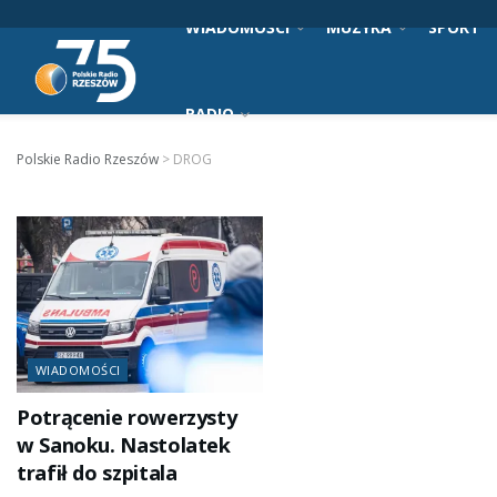
WIADOMOŚCI
MUZYKA
SPORT
RADIO
Polskie Radio Rzeszów
>
DROG
WIADOMOŚCI
Potrącenie rowerzysty
w Sanoku. Nastolatek
trafił do szpitala