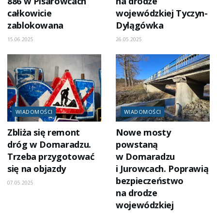
886 w Pisarowcach
na drodze
całkowicie
wojewódzkiej Tyczyn-
zablokowana
Dylągówka
15.06.2025
26.05.2025
WIADOMOŚCI
WIADOMOŚCI
Zbliża się remont
Nowe mosty
dróg w Domaradzu.
powstaną
Trzeba przygotować
w Domaradzu
się na objazdy
i Jurowcach. Poprawią
bezpieczeństwo
07.05.2025
na drodze
wojewódzkiej