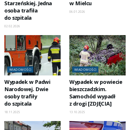
Starzeńskiej. Jedna
w Mielcu
osoba trafiła
06.01.2026
do szpitala
02.02.2026
WIADOMOŚCI
WIADOMOŚCI
Wypadek w Padwi
Wypadek w powiecie
Narodowej. Dwie
bieszczadzkim.
osoby trafiły
Samochód wypadł
do szpitala
z drogi [ZDJĘCIA]
18.11.2025
13.10.2025