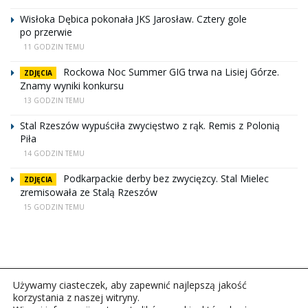
Wisłoka Dębica pokonała JKS Jarosław. Cztery gole
po przerwie
11 GODZIN TEMU
Rockowa Noc Summer GIG trwa na Lisiej Górze.
ZDJĘCIA
Znamy wyniki konkursu
13 GODZIN TEMU
Stal Rzeszów wypuściła zwycięstwo z rąk. Remis z Polonią
Piła
14 GODZIN TEMU
Podkarpackie derby bez zwycięzcy. Stal Mielec
ZDJĘCIA
zremisowała ze Stalą Rzeszów
15 GODZIN TEMU
Używamy ciasteczek, aby zapewnić najlepszą jakość
korzystania z naszej witryny.