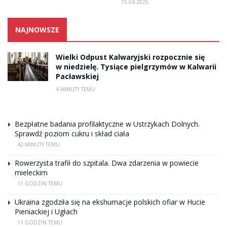
15.04.2025
NAJNOWSZE
Wielki Odpust Kalwaryjski rozpocznie się
w niedzielę. Tysiące pielgrzymów w Kalwarii
Pacławskiej
4 MINUTY TEMU
Bezpłatne badania profilaktyczne w Ustrzykach Dolnych.
Sprawdź poziom cukru i skład ciała
42 MINUTY TEMU
Rowerzysta trafił do szpitala. Dwa zdarzenia w powiecie
mieleckim
11 GODZIN TEMU
Ukraina zgodziła się na ekshumacje polskich ofiar w Hucie
Pieniackiej i Ugłach
11 GODZIN TEMU