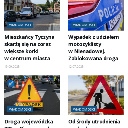
WIADOMOŚCI
WIADOMOŚCI
Mieszkańcy Tyczyna
Wypadek z udziałem
skarżą się na coraz
motocyklisty
większe korki
w Nienadowej.
w centrum miasta
Zablokowana droga
19.09.2025
12.07.2025
WIADOMOŚCI
WIADOMOŚCI
Droga wojewódzka
Od środy utrudnienia