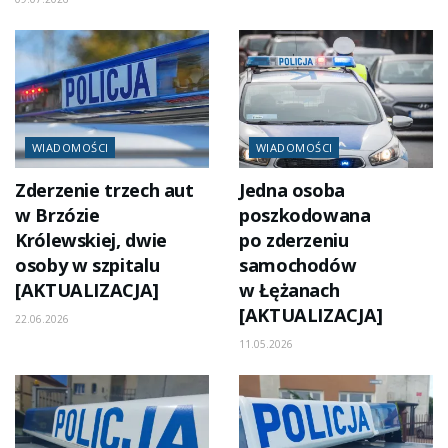
WIADOMOŚCI
WIADOMOŚCI
Zderzenie trzech aut
Jedna osoba
w Brzózie
poszkodowana
Królewskiej, dwie
po zderzeniu
osoby w szpitalu
samochodów
[AKTUALIZACJA]
w Łężanach
[AKTUALIZACJA]
22.06.2026
11.05.2026