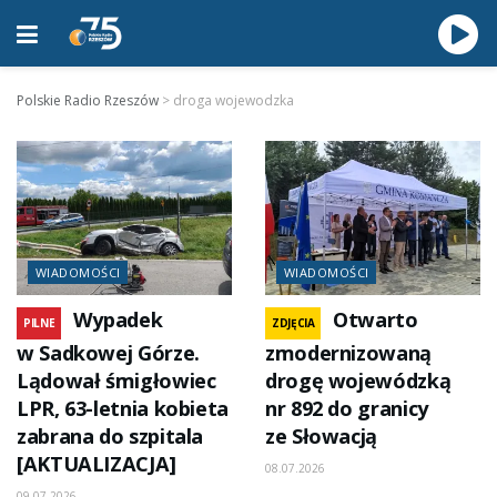
Polskie Radio Rzeszów
>
droga wojewodzka
WIADOMOŚCI
WIADOMOŚCI
Wypadek
Otwarto
PILNE
ZDJĘCIA
w Sadkowej Górze.
zmodernizowaną
Lądował śmigłowiec
drogę wojewódzką
LPR, 63-letnia kobieta
nr 892 do granicy
zabrana do szpitala
ze Słowacją
[AKTUALIZACJA]
08.07.2026
09.07.2026