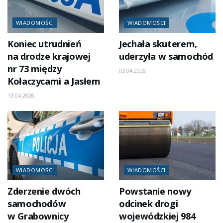
WIADOMOŚCI
WIADOMOŚCI
Koniec utrudnień
Jechała skuterem,
na drodze krajowej
uderzyła w samochód
nr 73 między
03.04.2026
Kołaczycami a Jasłem
13.04.2026
WIADOMOŚCI
WIADOMOŚCI
Zderzenie dwóch
Powstanie nowy
samochodów
odcinek drogi
w Grabownicy
wojewódzkiej 984