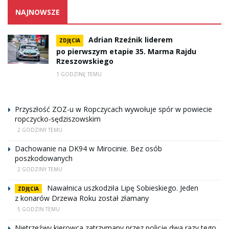
NAJNOWSZE
Adrian Rzeźnik liderem
ZDJĘCIA
po pierwszym etapie 35. Marma Rajdu
Rzeszowskiego
1 GODZINĘ TEMU
Przyszłość ZOZ-u w Ropczycach wywołuje spór w powiecie
ropczycko-sędziszowskim
2 GODZINY TEMU
Dachowanie na DK94 w Mirocinie. Bez osób
poszkodowanych
2 GODZINY TEMU
Nawałnica uszkodziła Lipę Sobieskiego. Jeden
ZDJĘCIA
z konarów Drzewa Roku został złamany
5 GODZIN TEMU
Nietrzeźwy kierowca zatrzymany przez policję dwa razy tego