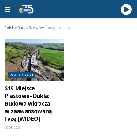
Polskie Radio Rzeszów
>
drogownictwo
WIADOMOŚCI
S19 Miejsce
Piastowe–Dukla:
Budowa wkracza
w zaawansowaną
fazę [WIDEO]
20.05.2025