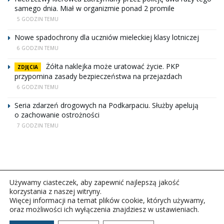
samego dnia. Miał w organizmie ponad 2 promile
5 GODZIN TEMU
Nowe spadochrony dla uczniów mieleckiej klasy lotniczej
6 GODZIN TEMU
Żółta naklejka może uratować życie. PKP
ZDJĘCIA
przypomina zasady bezpieczeństwa na przejazdach
6 GODZIN TEMU
Seria zdarzeń drogowych na Podkarpaciu. Służby apelują
o zachowanie ostrożności
7 GODZIN TEMU
Używamy ciasteczek, aby zapewnić najlepszą jakość
korzystania z naszej witryny.
Więcej informacji na temat plików cookie, których używamy,
oraz możliwości ich wyłączenia znajdziesz w ustawieniach.
Copyright © 2026Polskie Radio Rzeszów S.A. w likwidacj.