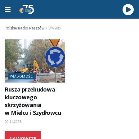
Polskie Radio Rzeszów
>
DW985
WIADOMOŚCI
Rusza przebudowa
kluczowego
skrzyżowania
w Mielcu i Szydłowcu
20.11.2025
NAJNOWSZE