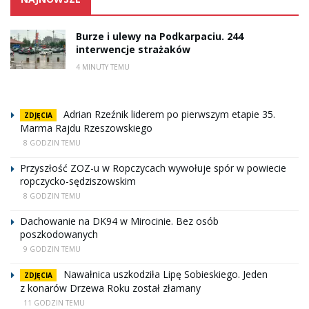
Burze i ulewy na Podkarpaciu. 244
interwencje strażaków
4 MINUTY TEMU
Adrian Rzeźnik liderem po pierwszym etapie 35.
ZDJĘCIA
Marma Rajdu Rzeszowskiego
8 GODZIN TEMU
Przyszłość ZOZ-u w Ropczycach wywołuje spór w powiecie
ropczycko-sędziszowskim
8 GODZIN TEMU
Dachowanie na DK94 w Mirocinie. Bez osób
poszkodowanych
9 GODZIN TEMU
Nawałnica uszkodziła Lipę Sobieskiego. Jeden
ZDJĘCIA
z konarów Drzewa Roku został złamany
11 GODZIN TEMU