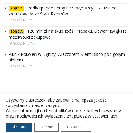
Podkarpackie derby bez zwycięzcy. Stal Mielec
ZDJĘCIA
zremisowała ze Stalą Rzeszów
7 GODZIN TEMU
120 mln zł na skup zbóż i rzepaku. Elewarr zwiększa
ZDJĘCIA
możliwości zakupowe
8 GODZIN TEMU
Piknik Pokoleń w Dębicy. Wieczorem Silent Disco pod gołym
niebem
9 GODZIN TEMU
Używamy ciasteczek, aby zapewnić najlepszą jakość
korzystania z naszej witryny.
Więcej informacji na temat plików cookie, których używamy,
oraz możliwości ich wyłączenia znajdziesz w ustawieniach.
Copyright © 2026Polskie Radio Rzeszów S.A. w likwidacj.
Wszelkie prawa zastrzeżone.
Akceptuj
Odrzuć
Ustawienia