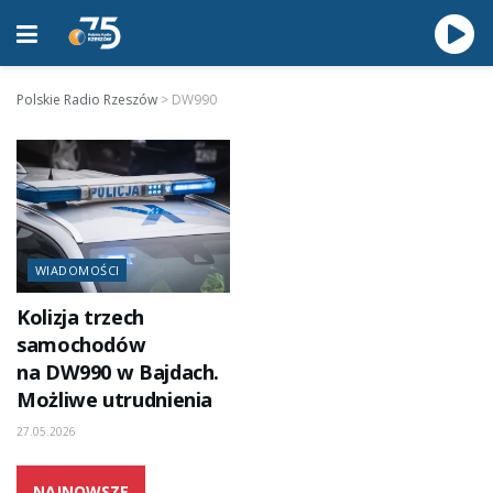
Polskie Radio Rzeszów
>
DW990
WIADOMOŚCI
Kolizja trzech
samochodów
na DW990 w Bajdach.
Możliwe utrudnienia
27.05.2026
NAJNOWSZE