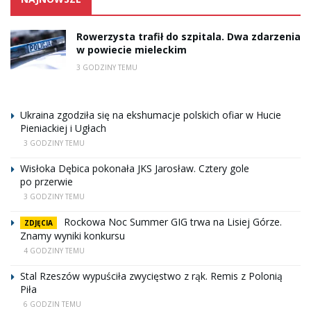
Rowerzysta trafił do szpitala. Dwa zdarzenia
w powiecie mieleckim
3 GODZINY TEMU
Ukraina zgodziła się na ekshumacje polskich ofiar w Hucie
Pieniackiej i Ugłach
3 GODZINY TEMU
Wisłoka Dębica pokonała JKS Jarosław. Cztery gole
po przerwie
3 GODZINY TEMU
Rockowa Noc Summer GIG trwa na Lisiej Górze.
ZDJĘCIA
Znamy wyniki konkursu
4 GODZINY TEMU
Stal Rzeszów wypuściła zwycięstwo z rąk. Remis z Polonią
Piła
6 GODZIN TEMU