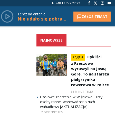
+48 17 222 22 22
Teraz na antenie
ZGŁOŚ TEMAT
Nie udało się pobrać tytułu.
NAJNOWSZE
Cykliści
ZDJĘCIA
z Rzeszowa
wyruszyli na Jasną
Górę. To najstarsza
pielgrzymka
rowerowa w Polsce
35 MINUT TEMU
Czołowe zderzenie w Wiśniowej. Trzy
osoby ranne, wprowadzono ruch
wahadłowy [AKTUALIZACJA]
2 GODZINY TEMU