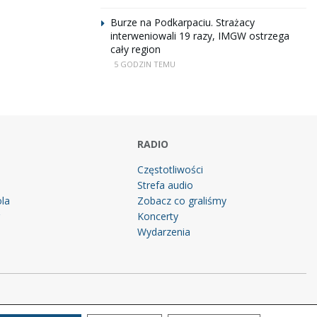
Burze na Podkarpaciu. Strażacy
interweniowali 19 razy, IMGW ostrzega
cały region
5 GODZIN TEMU
RADIO
Częstotliwości
Strefa audio
la
Zobacz co graliśmy
g
Koncerty
Wydarzenia