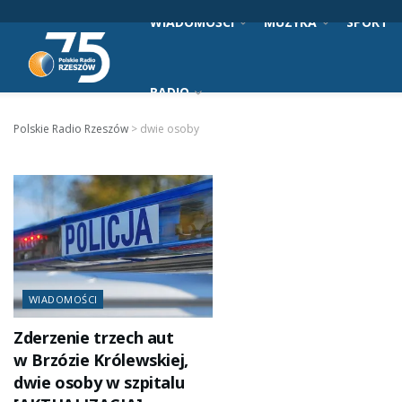
WIADOMOŚCI
MUZYKA
SPORT
RADIO
Polskie Radio Rzeszów
>
dwie osoby
WIADOMOŚCI
Zderzenie trzech aut
w Brzózie Królewskiej,
dwie osoby w szpitalu