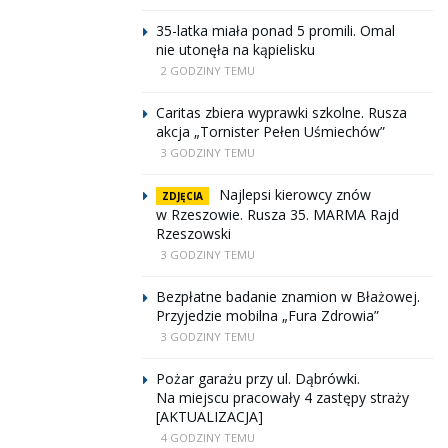
35-latka miała ponad 5 promili. Omal
nie utonęła na kąpielisku
2 GODZINY TEMU
Caritas zbiera wyprawki szkolne. Rusza
akcja „Tornister Pełen Uśmiechów”
3 GODZINY TEMU
Najlepsi kierowcy znów
ZDJĘCIA
w Rzeszowie. Rusza 35. MARMA Rajd
Rzeszowski
3 GODZINY TEMU
Bezpłatne badanie znamion w Błażowej.
Przyjedzie mobilna „Fura Zdrowia”
3 GODZINY TEMU
Pożar garażu przy ul. Dąbrówki.
Na miejscu pracowały 4 zastępy straży
[AKTUALIZACJA]
4 GODZINY TEMU