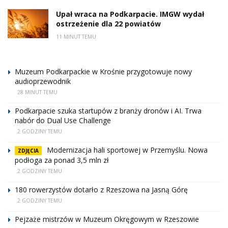
Upał wraca na Podkarpacie. IMGW wydał
ostrzeżenie dla 22 powiatów
11 MINUT TEMU
Muzeum Podkarpackie w Krośnie przygotowuje nowy
audioprzewodnik
28 MINUT TEMU
Podkarpacie szuka startupów z branży dronów i AI. Trwa
nabór do Dual Use Challenge
2 GODZINY TEMU
Modernizacja hali sportowej w Przemyślu. Nowa
ZDJĘCIA
podłoga za ponad 3,5 mln zł
2 GODZINY TEMU
180 rowerzystów dotarło z Rzeszowa na Jasną Górę
2 GODZINY TEMU
Pejzaże mistrzów w Muzeum Okręgowym w Rzeszowie