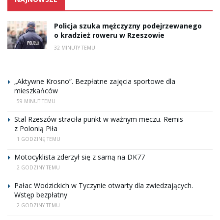
Policja szuka mężczyzny podejrzewanego
o kradzież roweru w Rzeszowie
32 MINUTY TEMU
„Aktywne Krosno”. Bezpłatne zajęcia sportowe dla
mieszkańców
59 MINUT TEMU
Stal Rzeszów straciła punkt w ważnym meczu. Remis
z Polonią Piła
1 GODZINĘ TEMU
Motocyklista zderzył się z sarną na DK77
2 GODZINY TEMU
Pałac Wodzickich w Tyczynie otwarty dla zwiedzających.
Wstęp bezpłatny
2 GODZINY TEMU