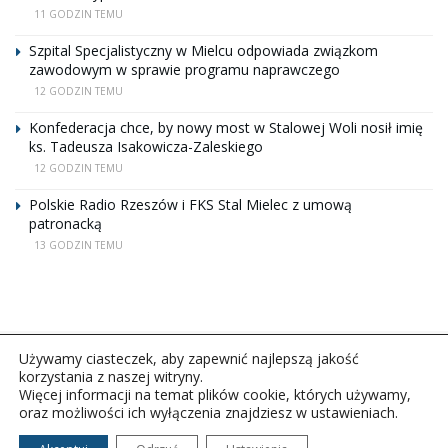
11 GODZIN TEMU
Szpital Specjalistyczny w Mielcu odpowiada związkom
zawodowym w sprawie programu naprawczego
12 GODZIN TEMU
Konfederacja chce, by nowy most w Stalowej Woli nosił imię
ks. Tadeusza Isakowicza-Zaleskiego
12 GODZIN TEMU
Polskie Radio Rzeszów i FKS Stal Mielec z umową
patronacką
13 GODZIN TEMU
Używamy ciasteczek, aby zapewnić najlepszą jakość
korzystania z naszej witryny.
Więcej informacji na temat plików cookie, których używamy,
oraz możliwości ich wyłączenia znajdziesz w ustawieniach.
Copyright © 2026Polskie Radio Rzeszów S.A. w likwidacj.
Wszelkie prawa zastrzeżone.