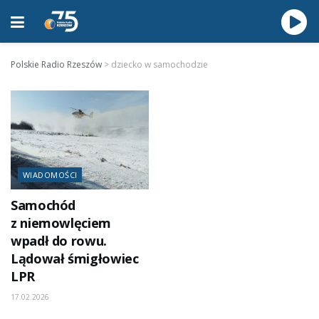
Polskie Radio Rzeszów
>
dziecko w samochodzie
WIADOMOŚCI
Samochód
z niemowlęciem
wpadł do rowu.
Lądował śmigłowiec
LPR
17.02.2026