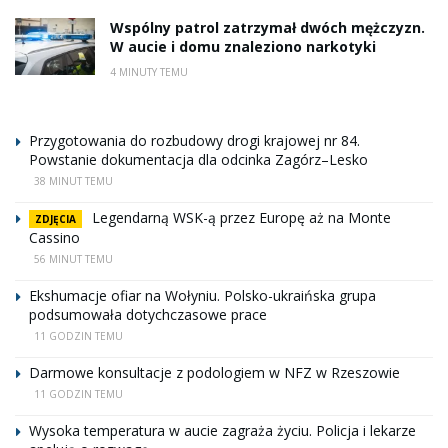
Wspólny patrol zatrzymał dwóch mężczyzn.
W aucie i domu znaleziono narkotyki
4 MINUTY TEMU
Przygotowania do rozbudowy drogi krajowej nr 84.
Powstanie dokumentacja dla odcinka Zagórz–Lesko
38 MINUT TEMU
Legendarną WSK-ą przez Europę aż na Monte
ZDJĘCIA
Cassino
56 MINUT TEMU
Ekshumacje ofiar na Wołyniu. Polsko-ukraińska grupa
podsumowała dotychczasowe prace
11 GODZIN TEMU
Darmowe konsultacje z podologiem w NFZ w Rzeszowie
11 GODZIN TEMU
Wysoka temperatura w aucie zagraża życiu. Policja i lekarze