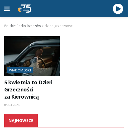
Polskie Radio Rzeszów
>
dzien grzecznosci
WIADOMOŚCI
5 kwietnia to Dzień
Grzeczności
za Kierownicą
05.04.2026
NAJNOWSZE