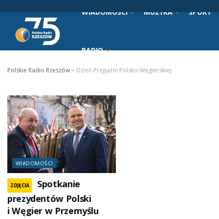
WIADOMOŚCI
MUZYKA
SPORT
RADIO
Polskie Radio Rzeszów
>
Dzień Przyjaźni Polsko-Węgierskiej
WIADOMOŚCI
Spotkanie
ZDJĘCIA
prezydentów Polski
i Węgier w Przemyślu