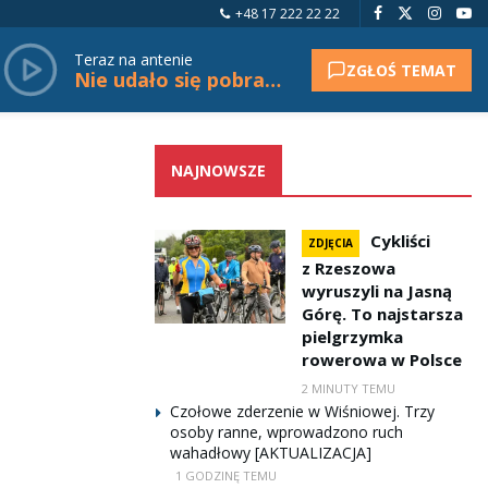
+48 17 222 22 22
Teraz na antenie
ZGŁOŚ TEMAT
Nie udało się pobrać tytułu.
NAJNOWSZE
Cykliści
ZDJĘCIA
z Rzeszowa
wyruszyli na Jasną
Górę. To najstarsza
pielgrzymka
rowerowa w Polsce
2 MINUTY TEMU
Czołowe zderzenie w Wiśniowej. Trzy
osoby ranne, wprowadzono ruch
wahadłowy [AKTUALIZACJA]
1 GODZINĘ TEMU