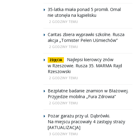
35-latka miała ponad 5 promili. Omal
nie utonęła na kąpielisku
2 GODZINY TEMU
Caritas zbiera wyprawki szkolne. Rusza
akcja „Tornister Pełen Uśmiechów”
2 GODZINY TEMU
Najlepsi kierowcy znów
ZDJĘCIA
w Rzeszowie. Rusza 35. MARMA Rajd
Rzeszowski
2 GODZINY TEMU
Bezpłatne badanie znamion w Błażowej.
Przyjedzie mobilna „Fura Zdrowia”
2 GODZINY TEMU
Pożar garażu przy ul. Dąbrówki.
Na miejscu pracowały 4 zastępy straży
[AKTUALIZACJA]
3 GODZINY TEMU