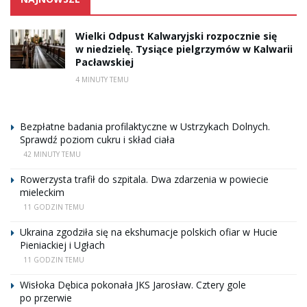
Wielki Odpust Kalwaryjski rozpocznie się
w niedzielę. Tysiące pielgrzymów w Kalwarii
Pacławskiej
4 MINUTY TEMU
Bezpłatne badania profilaktyczne w Ustrzykach Dolnych.
Sprawdź poziom cukru i skład ciała
42 MINUTY TEMU
Rowerzysta trafił do szpitala. Dwa zdarzenia w powiecie
mieleckim
11 GODZIN TEMU
Ukraina zgodziła się na ekshumacje polskich ofiar w Hucie
Pieniackiej i Ugłach
11 GODZIN TEMU
Wisłoka Dębica pokonała JKS Jarosław. Cztery gole
po przerwie