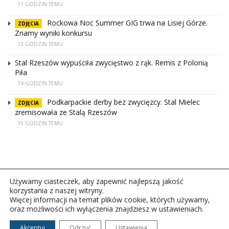
11 GODZIN TEMU
Rockowa Noc Summer GIG trwa na Lisiej Górze.
ZDJĘCIA
Znamy wyniki konkursu
13 GODZIN TEMU
Stal Rzeszów wypuściła zwycięstwo z rąk. Remis z Polonią
Piła
14 GODZIN TEMU
Podkarpackie derby bez zwycięzcy. Stal Mielec
ZDJĘCIA
zremisowała ze Stalą Rzeszów
15 GODZIN TEMU
Używamy ciasteczek, aby zapewnić najlepszą jakość
korzystania z naszej witryny.
Więcej informacji na temat plików cookie, których używamy,
oraz możliwości ich wyłączenia znajdziesz w ustawieniach.
Copyright © 2026Polskie Radio Rzeszów S.A. w likwidacj.
Wszelkie prawa zastrzeżone.
Akceptuj
Odrzuć
Ustawienia