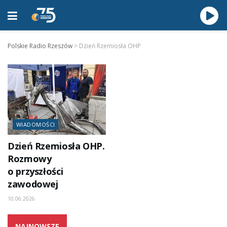
Polskie Radio Rzeszów
>
Dzień Rzemiosła OHP
WIADOMOŚCI
Dzień Rzemiosła OHP.
Rozmowy
o przyszłości
zawodowej
10.06.2026
NAJNOWSZE