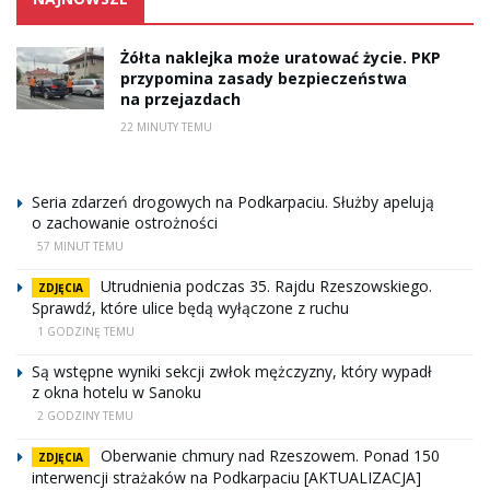
Żółta naklejka może uratować życie. PKP
przypomina zasady bezpieczeństwa
na przejazdach
22 MINUTY TEMU
Seria zdarzeń drogowych na Podkarpaciu. Służby apelują
o zachowanie ostrożności
57 MINUT TEMU
Utrudnienia podczas 35. Rajdu Rzeszowskiego.
ZDJĘCIA
Sprawdź, które ulice będą wyłączone z ruchu
1 GODZINĘ TEMU
Są wstępne wyniki sekcji zwłok mężczyzny, który wypadł
z okna hotelu w Sanoku
2 GODZINY TEMU
Oberwanie chmury nad Rzeszowem. Ponad 150
ZDJĘCIA
interwencji strażaków na Podkarpaciu [AKTUALIZACJA]