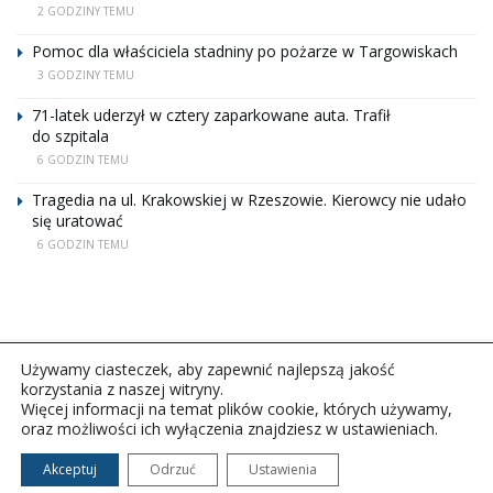
2 GODZINY TEMU
Pomoc dla właściciela stadniny po pożarze w Targowiskach
3 GODZINY TEMU
71-latek uderzył w cztery zaparkowane auta. Trafił
do szpitala
6 GODZIN TEMU
Tragedia na ul. Krakowskiej w Rzeszowie. Kierowcy nie udało
się uratować
6 GODZIN TEMU
Używamy ciasteczek, aby zapewnić najlepszą jakość
korzystania z naszej witryny.
Więcej informacji na temat plików cookie, których używamy,
oraz możliwości ich wyłączenia znajdziesz w ustawieniach.
Copyright © 2026Polskie Radio Rzeszów S.A. w likwidacj.
Wszelkie prawa zastrzeżone.
Akceptuj
Odrzuć
Ustawienia