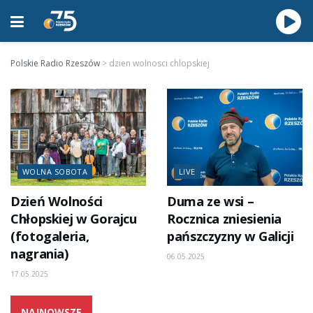
Polskie Radio Rzeszów
>
dzien wolnosci chlopskiej
WOLNA SOBOTA
LIVE
Dzień Wolności
Duma ze wsi –
Chłopskiej w Gorajcu
Rocznica zniesienia
(fotogaleria,
pańszczyzny w Galicji
nagrania)
06.05.2025
17.05.2025
NAJNOWSZE