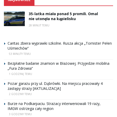
35-latka miała ponad 5 promili. Omal
nie utonęła na kąpielisku
28 MINUT TEMU
Caritas zbiera wyprawki szkolne. Rusza akcja „Tornister Pełen
Uśmiechów”
53 MINUTY TEMU
Bezpłatne badanie znamion w Błażowej. Przyjedzie mobilna
„Fura Zdrowia”
1 GODZINĘ TEMU
Pożar garażu przy ul. Dąbrówki. Na miejscu pracowały 4
zastępy straży [AKTUALIZACJA]
2 GODZINY TEMU
Burze na Podkarpaciu. Strażacy interweniowali 19 razy,
IMGW ostrzega cały region
3 GODZINY TEMU