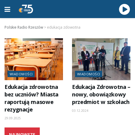
Polskie Radio Rzeszów
>
edukacja zdowotna
WIADOMOŚCI
WIADOMOŚCI
Edukacja zdrowotna
Edukacja Zdrowotna –
bez uczniów? Miasta
nowy, obowiązkowy
raportują masowe
przedmiot w szkołach
rezygnacje
03.12.2024
29.09.2025
NAJNOWSZE