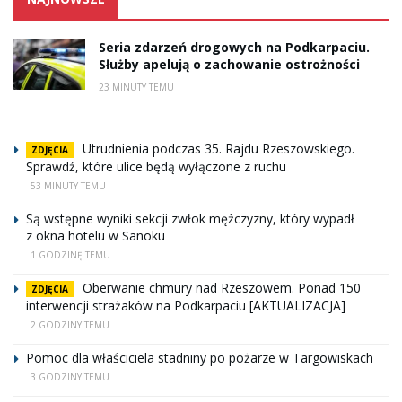
Seria zdarzeń drogowych na Podkarpaciu.
Służby apelują o zachowanie ostrożności
23 MINUTY TEMU
Utrudnienia podczas 35. Rajdu Rzeszowskiego.
ZDJĘCIA
Sprawdź, które ulice będą wyłączone z ruchu
53 MINUTY TEMU
Są wstępne wyniki sekcji zwłok mężczyzny, który wypadł
z okna hotelu w Sanoku
1 GODZINĘ TEMU
Oberwanie chmury nad Rzeszowem. Ponad 150
ZDJĘCIA
interwencji strażaków na Podkarpaciu [AKTUALIZACJA]
2 GODZINY TEMU
Pomoc dla właściciela stadniny po pożarze w Targowiskach
3 GODZINY TEMU