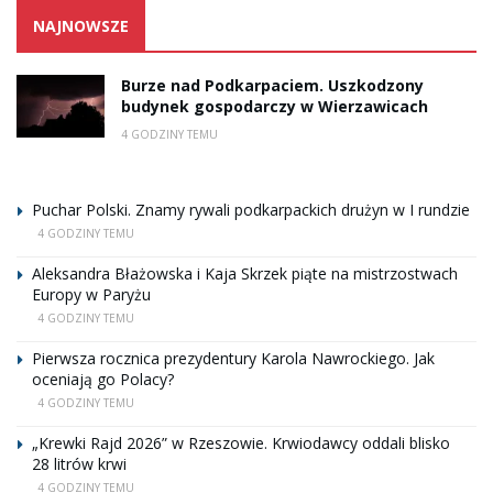
NAJNOWSZE
Burze nad Podkarpaciem. Uszkodzony
budynek gospodarczy w Wierzawicach
4 GODZINY TEMU
Puchar Polski. Znamy rywali podkarpackich drużyn w I rundzie
4 GODZINY TEMU
Aleksandra Błażowska i Kaja Skrzek piąte na mistrzostwach
Europy w Paryżu
4 GODZINY TEMU
Pierwsza rocznica prezydentury Karola Nawrockiego. Jak
oceniają go Polacy?
4 GODZINY TEMU
„Krewki Rajd 2026” w Rzeszowie. Krwiodawcy oddali blisko
28 litrów krwi
4 GODZINY TEMU