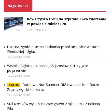
NAJNOWSZE
Rowerzysta trafił do szpitala. Dwa zdarzenia
w powiecie mieleckim
2 GODZINY TEMU
Ukraina zgodziła się na ekshumacje polskich ofiar w Hucie
Pieniackiej i Ugłach
2 GODZINY TEMU
Wisłoka Dębica pokonała JKS Jarosław. Cztery gole
po przerwie
2 GODZINY TEMU
Rockowa Noc Summer GIG trwa na Lisiej Górze.
ZDJĘCIA
Znamy wyniki konkursu
4 GODZINY TEMU
Stal Rzeszów wypuściła zwycięstwo z rąk. Remis z Polonią
Piła