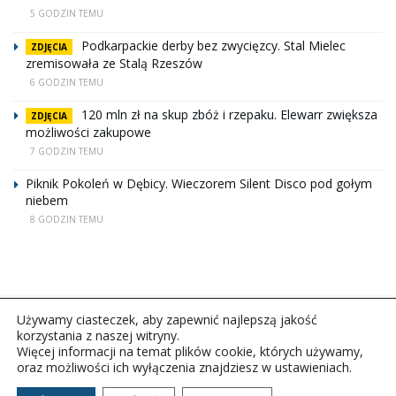
5 GODZIN TEMU
Podkarpackie derby bez zwycięzcy. Stal Mielec
ZDJĘCIA
zremisowała ze Stalą Rzeszów
6 GODZIN TEMU
120 mln zł na skup zbóż i rzepaku. Elewarr zwiększa
ZDJĘCIA
możliwości zakupowe
7 GODZIN TEMU
Piknik Pokoleń w Dębicy. Wieczorem Silent Disco pod gołym
niebem
8 GODZIN TEMU
Używamy ciasteczek, aby zapewnić najlepszą jakość
korzystania z naszej witryny.
Więcej informacji na temat plików cookie, których używamy,
oraz możliwości ich wyłączenia znajdziesz w ustawieniach.
Copyright © 2026Polskie Radio Rzeszów S.A. w likwidacj.