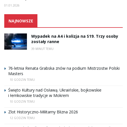
01.01.2026
NAJNOWSZE
Wypadek na A4 i kolizja na S19. Trzy osoby
zostały ranne
39 MINUT TEMU
76-letnia Renata Grabska znów na podium Mistrzostw Polski
Masters
10 GODZIN TEMU
Święto Kultury nad Osławą. Ukraińskie, bojkowskie
i łemkowskie tradycje w Mokrem
10 GODZIN TEMU
Zlot Historyczno-Militarny Blizna 2026
12 GODZIN TEMU