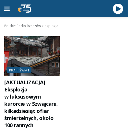
Polskie Radio Rzeszów
>
ekplozja
KRAJ I ŚWIAT
[AKTUALIZACJA]
Eksplozja
w luksusowym
kurorcie w Szwajcarii,
kilkadziesiąt ofiar
śmiertelnych, około
100 rannych