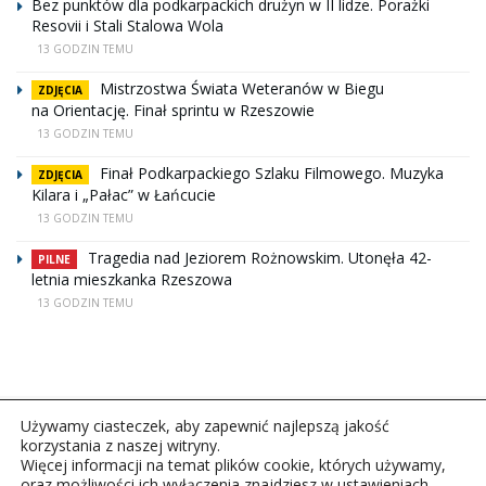
Bez punktów dla podkarpackich drużyn w II lidze. Porażki
Resovii i Stali Stalowa Wola
13 GODZIN TEMU
Mistrzostwa Świata Weteranów w Biegu
ZDJĘCIA
na Orientację. Finał sprintu w Rzeszowie
13 GODZIN TEMU
Finał Podkarpackiego Szlaku Filmowego. Muzyka
ZDJĘCIA
Kilara i „Pałac” w Łańcucie
13 GODZIN TEMU
Tragedia nad Jeziorem Rożnowskim. Utonęła 42-
PILNE
letnia mieszkanka Rzeszowa
13 GODZIN TEMU
Używamy ciasteczek, aby zapewnić najlepszą jakość
korzystania z naszej witryny.
Więcej informacji na temat plików cookie, których używamy,
oraz możliwości ich wyłączenia znajdziesz w ustawieniach.