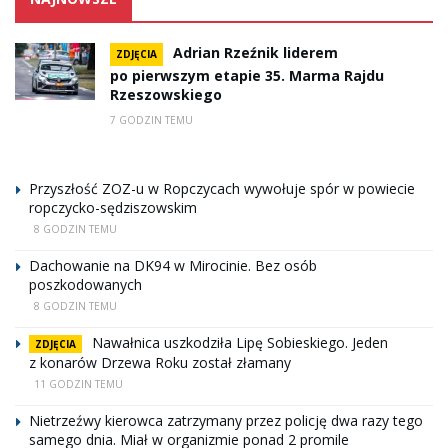
Adrian Rzeźnik liderem
ZDJĘCIA
po pierwszym etapie 35. Marma Rajdu
Rzeszowskiego
7 GODZIN TEMU
Przyszłość ZOZ-u w Ropczycach wywołuje spór w powiecie
ropczycko-sędziszowskim
8 GODZIN TEMU
Dachowanie na DK94 w Mirocinie. Bez osób
poszkodowanych
8 GODZIN TEMU
Nawałnica uszkodziła Lipę Sobieskiego. Jeden
ZDJĘCIA
z konarów Drzewa Roku został złamany
11 GODZIN TEMU
Nietrzeźwy kierowca zatrzymany przez policję dwa razy tego
samego dnia. Miał w organizmie ponad 2 promile