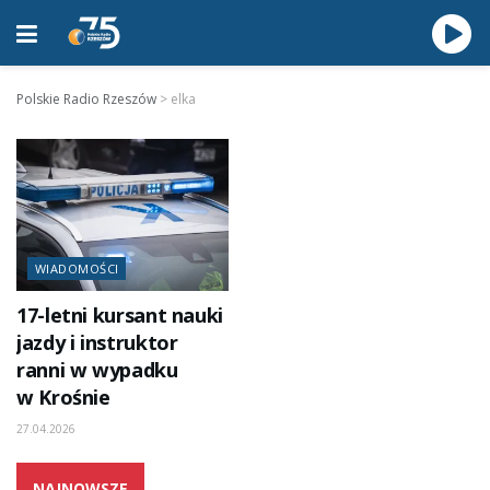
Polskie Radio Rzeszów
>
elka
WIADOMOŚCI
17-letni kursant nauki
jazdy i instruktor
ranni w wypadku
w Krośnie
27.04.2026
NAJNOWSZE