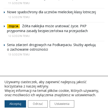
11 GODZIN TEMU
Nowe spadochrony dla uczniów mieleckiej klasy lotniczej
12 GODZIN TEMU
Żółta naklejka może uratować życie. PKP
ZDJĘCIA
przypomina zasady bezpieczeństwa na przejazdach
12 GODZIN TEMU
Seria zdarzeń drogowych na Podkarpaciu. Służby apelują
o zachowanie ostrożności
13 GODZIN TEMU
Używamy ciasteczek, aby zapewnić najlepszą jakość
korzystania z naszej witryny.
Więcej informacji na temat plików cookie, których używamy,
oraz możliwości ich wyłączenia znajdziesz w ustawieniach.
Copyright © 2026Polskie Radio Rzeszów S.A. w likwidacj.
Wszelkie prawa zastrzeżone.
Akceptuj
Odrzuć
Ustawienia