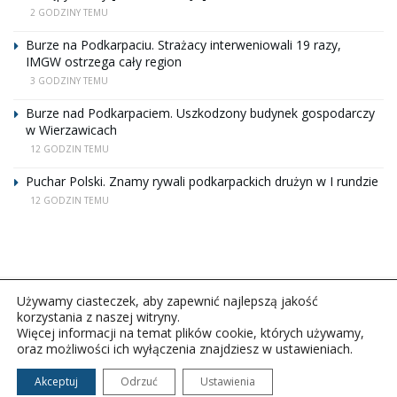
2 GODZINY TEMU
Burze na Podkarpaciu. Strażacy interweniowali 19 razy,
IMGW ostrzega cały region
3 GODZINY TEMU
Burze nad Podkarpaciem. Uszkodzony budynek gospodarczy
w Wierzawicach
12 GODZIN TEMU
Puchar Polski. Znamy rywali podkarpackich drużyn w I rundzie
12 GODZIN TEMU
Używamy ciasteczek, aby zapewnić najlepszą jakość
korzystania z naszej witryny.
Więcej informacji na temat plików cookie, których używamy,
oraz możliwości ich wyłączenia znajdziesz w ustawieniach.
Copyright © 2026Polskie Radio Rzeszów S.A. w likwidacj.
Wszelkie prawa zastrzeżone.
Akceptuj
Odrzuć
Ustawienia