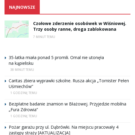
NAJNOWSZE
Czołowe zderzenie osobówek w Wiśniowej.
Trzy osoby ranne, droga zablokowana
7 MINUT TEMU
35-latka miała ponad 5 promili. Omal nie utonęła
na kąpielisku
38 MINUT TEMU
Caritas zbiera wyprawki szkolne. Rusza akcja „Tornister Pełen
Uśmiechów”
1 GODZINĘ TEMU
Bezpłatne badanie znamion w Błażowej. Przyjedzie mobilna
„Fura Zdrowia”
1 GODZINĘ TEMU
Pożar garażu przy ul. Dąbrówki. Na miejscu pracowały 4
zastępy straży [AKTUALIZACJA]