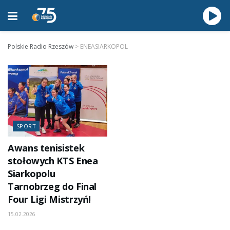
Polskie Radio Rzeszów
>
ENEASIARKOPOL
SPORT
Awans tenisistek
stołowych KTS Enea
Siarkopolu
Tarnobrzeg do Final
Four Ligi Mistrzyń!
15.02.2026