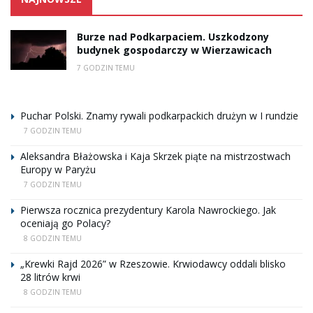
Burze nad Podkarpaciem. Uszkodzony
budynek gospodarczy w Wierzawicach
7 GODZIN TEMU
Puchar Polski. Znamy rywali podkarpackich drużyn w I rundzie
7 GODZIN TEMU
Aleksandra Błażowska i Kaja Skrzek piąte na mistrzostwach
Europy w Paryżu
7 GODZIN TEMU
Pierwsza rocznica prezydentury Karola Nawrockiego. Jak
oceniają go Polacy?
8 GODZIN TEMU
„Krewki Rajd 2026” w Rzeszowie. Krwiodawcy oddali blisko
28 litrów krwi
8 GODZIN TEMU