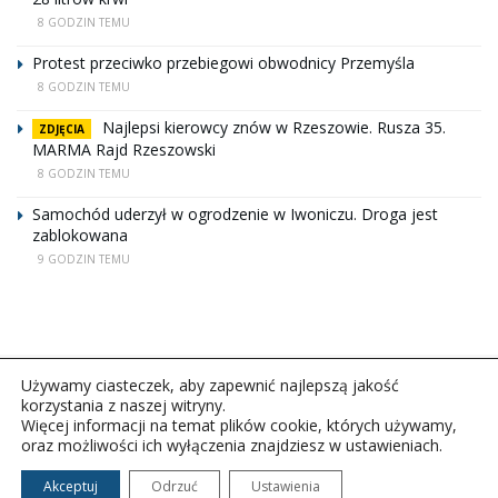
8 GODZIN TEMU
Protest przeciwko przebiegowi obwodnicy Przemyśla
8 GODZIN TEMU
Najlepsi kierowcy znów w Rzeszowie. Rusza 35.
ZDJĘCIA
MARMA Rajd Rzeszowski
8 GODZIN TEMU
Samochód uderzył w ogrodzenie w Iwoniczu. Droga jest
zablokowana
9 GODZIN TEMU
Używamy ciasteczek, aby zapewnić najlepszą jakość
korzystania z naszej witryny.
Więcej informacji na temat plików cookie, których używamy,
oraz możliwości ich wyłączenia znajdziesz w ustawieniach.
Copyright © 2026Polskie Radio Rzeszów S.A. w likwidacj.
Wszelkie prawa zastrzeżone.
Akceptuj
Odrzuć
Ustawienia