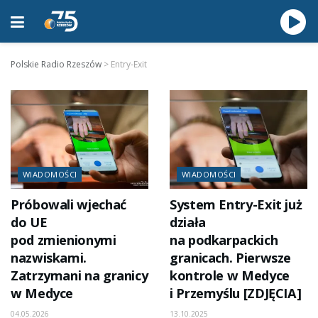
Polskie Radio Rzeszów
>
Entry-Exit
WIADOMOŚCI
WIADOMOŚCI
Próbowali wjechać
System Entry-Exit już
do UE
działa
pod zmienionymi
na podkarpackich
nazwiskami.
granicach. Pierwsze
Zatrzymani na granicy
kontrole w Medyce
w Medyce
i Przemyślu [ZDJĘCIA]
04.05.2026
13.10.2025