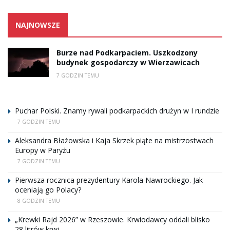
NAJNOWSZE
Burze nad Podkarpaciem. Uszkodzony
budynek gospodarczy w Wierzawicach
7 GODZIN TEMU
Puchar Polski. Znamy rywali podkarpackich drużyn w I rundzie
7 GODZIN TEMU
Aleksandra Błażowska i Kaja Skrzek piąte na mistrzostwach
Europy w Paryżu
7 GODZIN TEMU
Pierwsza rocznica prezydentury Karola Nawrockiego. Jak
oceniają go Polacy?
8 GODZIN TEMU
„Krewki Rajd 2026” w Rzeszowie. Krwiodawcy oddali blisko
28 litrów krwi