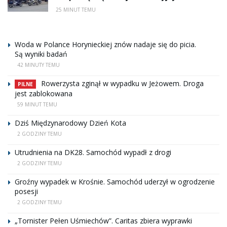
25 MINUT TEMU
Woda w Polance Horynieckiej znów nadaje się do picia.
Są wyniki badań
42 MINUTY TEMU
Rowerzysta zginął w wypadku w Jeżowem. Droga
PILNE
jest zablokowana
59 MINUT TEMU
Dziś Międzynarodowy Dzień Kota
2 GODZINY TEMU
Utrudnienia na DK28. Samochód wypadł z drogi
2 GODZINY TEMU
Groźny wypadek w Krośnie. Samochód uderzył w ogrodzenie
posesji
2 GODZINY TEMU
„Tornister Pełen Uśmiechów”. Caritas zbiera wyprawki