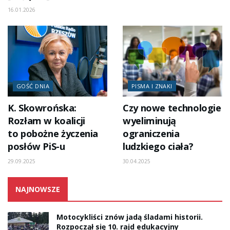
16.01.2026
GOŚĆ DNIA
PISMA I ZNAKI
K. Skowrońska:
Czy nowe technologie
Rozłam w koalicji
wyeliminują
to pobożne życzenia
ograniczenia
posłów PiS-u
ludzkiego ciała?
29.09.2025
30.04.2025
NAJNOWSZE
Motocykliści znów jadą śladami historii.
Rozpoczął się 10. rajd edukacyjny