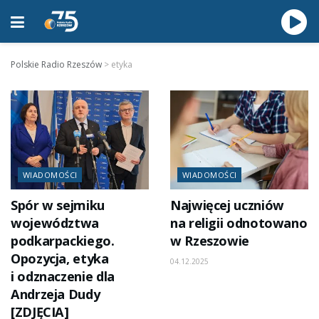
Polskie Radio Rzeszów
>
etyka
WIADOMOŚCI
WIADOMOŚCI
Spór w sejmiku
Najwięcej uczniów
województwa
na religii odnotowano
podkarpackiego.
w Rzeszowie
Opozycja, etyka
04.12.2025
i odznaczenie dla
Andrzeja Dudy
[ZDJĘCIA]