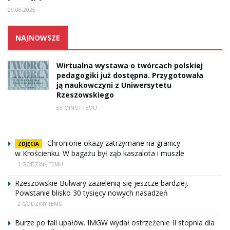
06.08.2025
NAJNOWSZE
Wirtualna wystawa o twórcach polskiej
pedagogiki już dostępna. Przygotowała
ją naukowczyni z Uniwersytetu
Rzeszowskiego
55 MINUT TEMU
Chronione okazy zatrzymane na granicy
ZDJĘCIA
w Krościenku. W bagażu był ząb kaszalota i muszle
1 GODZINĘ TEMU
Rzeszowskie Bulwary zazielenią się jeszcze bardziej.
Powstanie blisko 30 tysięcy nowych nasadzeń
2 GODZINY TEMU
Burze po fali upałów. IMGW wydał ostrzeżenie II stopnia dla