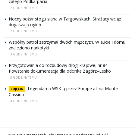
całego Podkarpacia
2 GODZINY TEMU
Nocny pożar stogu siana w Targowiskach. Strażacy wciąż
dogaszają ogień
2 GODZINY TEMU
Wspólny patrol zatrzymał dwóch mężczyzn. W aucie i domu
znaleziono narkotyki
3 GODZINY TEMU
Przygotowania do rozbudowy drogi krajowej nr 84.
Powstanie dokumentacja dla odcinka Zagórz–Lesko
3 GODZINY TEMU
Legendarną WSK-ą przez Europę aż na Monte
ZDJĘCIA
Cassino
4 GODZINY TEMU