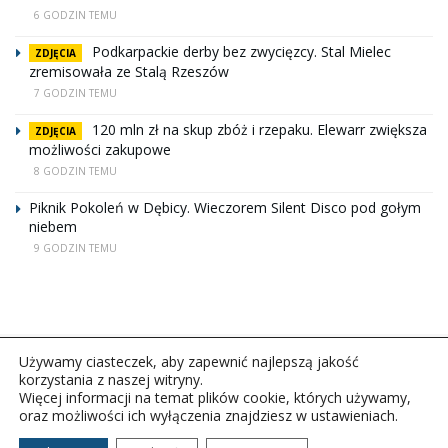
6 GODZIN TEMU
Podkarpackie derby bez zwycięzcy. Stal Mielec
ZDJĘCIA
zremisowała ze Stalą Rzeszów
7 GODZIN TEMU
120 mln zł na skup zbóż i rzepaku. Elewarr zwiększa
ZDJĘCIA
możliwości zakupowe
8 GODZIN TEMU
Piknik Pokoleń w Dębicy. Wieczorem Silent Disco pod gołym
niebem
9 GODZIN TEMU
Używamy ciasteczek, aby zapewnić najlepszą jakość
korzystania z naszej witryny.
Więcej informacji na temat plików cookie, których używamy,
oraz możliwości ich wyłączenia znajdziesz w ustawieniach.
Copyright © 2026Polskie Radio Rzeszów S.A. w likwidacj.