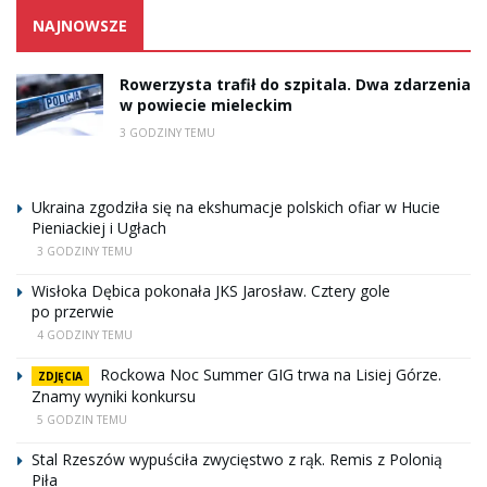
NAJNOWSZE
Rowerzysta trafił do szpitala. Dwa zdarzenia
w powiecie mieleckim
3 GODZINY TEMU
Ukraina zgodziła się na ekshumacje polskich ofiar w Hucie
Pieniackiej i Ugłach
3 GODZINY TEMU
Wisłoka Dębica pokonała JKS Jarosław. Cztery gole
po przerwie
4 GODZINY TEMU
Rockowa Noc Summer GIG trwa na Lisiej Górze.
ZDJĘCIA
Znamy wyniki konkursu
5 GODZIN TEMU
Stal Rzeszów wypuściła zwycięstwo z rąk. Remis z Polonią
Piła