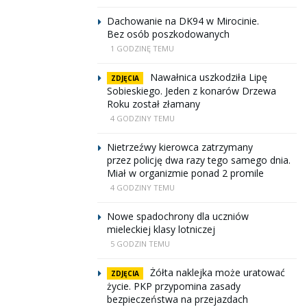
Dachowanie na DK94 w Mirocinie.
Bez osób poszkodowanych
1 GODZINĘ TEMU
Nawałnica uszkodziła Lipę
ZDJĘCIA
Sobieskiego. Jeden z konarów Drzewa
Roku został złamany
4 GODZINY TEMU
Nietrzeźwy kierowca zatrzymany
przez policję dwa razy tego samego dnia.
Miał w organizmie ponad 2 promile
4 GODZINY TEMU
Nowe spadochrony dla uczniów
mieleckiej klasy lotniczej
5 GODZIN TEMU
Żółta naklejka może uratować
ZDJĘCIA
życie. PKP przypomina zasady
bezpieczeństwa na przejazdach