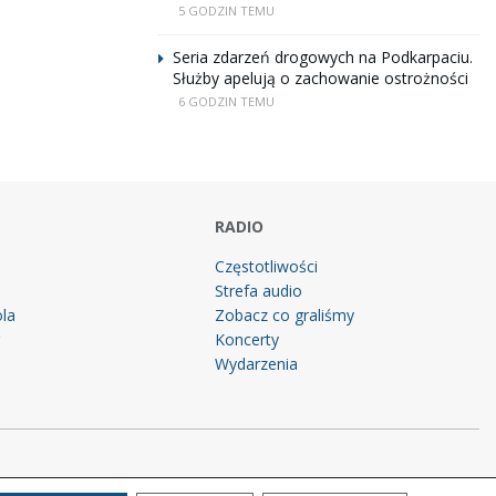
5 GODZIN TEMU
Seria zdarzeń drogowych na Podkarpaciu.
Służby apelują o zachowanie ostrożności
6 GODZIN TEMU
RADIO
Częstotliwości
Strefa audio
la
Zobacz co graliśmy
g
Koncerty
Wydarzenia