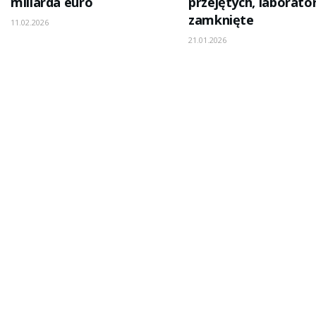
miliarda euro
przejętych, laborato
zamknięte
11.02.2026
21.01.2026