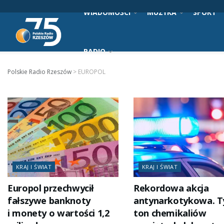
WIADOMOŚCI
MUZYKA
SPORT
RADIO
Polskie Radio Rzeszów
>
EUROPOL
KRAJ I ŚWIAT
KRAJ I ŚWIAT
Europol przechwycił
Rekordowa akcja
fałszywe banknoty
antynarkotykowa. T
i monety o wartości 1,2
ton chemikaliów