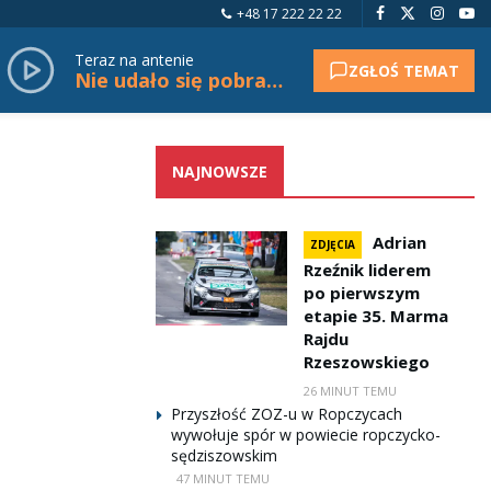
+48 17 222 22 22
Teraz na antenie
ZGŁOŚ TEMAT
Nie udało się pobrać tytułu.
NAJNOWSZE
Adrian
ZDJĘCIA
Rzeźnik liderem
po pierwszym
etapie 35. Marma
Rajdu
Rzeszowskiego
26 MINUT TEMU
Przyszłość ZOZ-u w Ropczycach
wywołuje spór w powiecie ropczycko-
sędziszowskim
47 MINUT TEMU