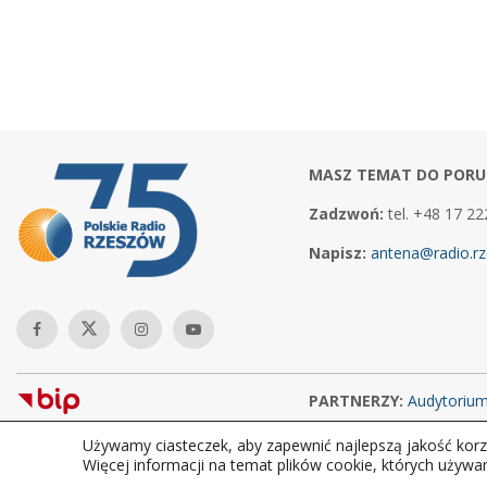
MASZ TEMAT DO PORU
Zadzwoń:
tel. +48 17 22
Napisz:
antena@radio.rz
PARTNERZY:
Audytoriu
Używamy ciasteczek, aby zapewnić najlepszą jakość korzy
Copyright © 2026Polskie Radio Rzeszów S.A. w likwidacj. Wszelkie
Więcej informacji na temat plików cookie, których używa