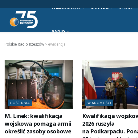
WIADOMOŚCI
MUZYKA
SPORT
RADIO
Polskie Radio Rzeszów
>
ewidencja
GOŚĆ DNIA
WIADOMOŚCI
M. Linek: kwalifikacja
Kwalifikacja wojsko
wojskowa pomaga armii
2026 ruszyła
określić zasoby osobowe
na Podkarpaciu. Pon