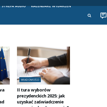
STREFA AUDIO
KALENDARZ WYDARZEŃ
WIADOMOŚCI
wa
II tura wyborów
prezydenckich 2025: jak
ad
uzyskać zaświadczenie