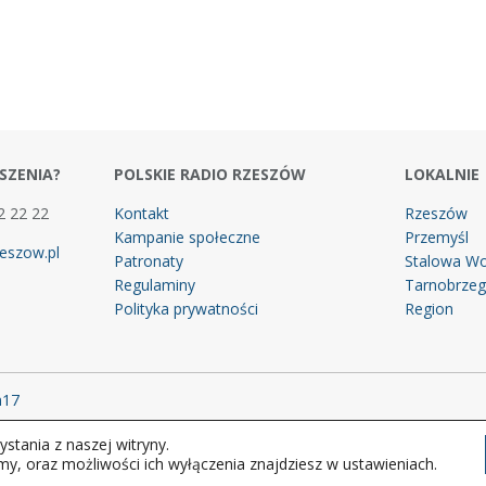
SZENIA?
POLSKIE RADIO RZESZÓW
LOKALNIE
2 22 22
Kontakt
Rzeszów
Kampanie społeczne
Przemyśl
eszow.pl
Patronaty
Stalowa Wo
Regulaminy
Tarnobrze
Polityka prywatności
Region
m17
stania z naszej witryny.
 prawa zastrzeżone.
my, oraz możliwości ich wyłączenia znajdziesz w ustawieniach.