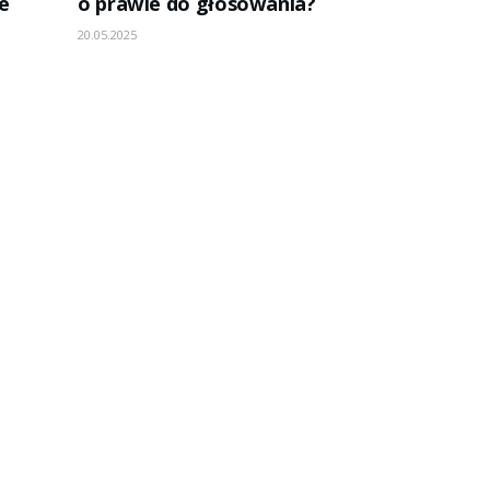
ie
o prawie do głosowania?
20.05.2025