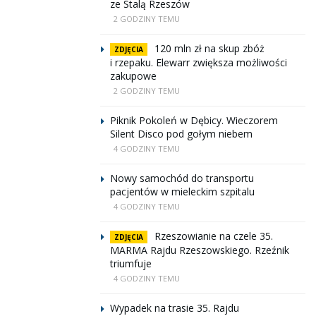
ze Stalą Rzeszów
2 GODZINY TEMU
120 mln zł na skup zbóż
ZDJĘCIA
i rzepaku. Elewarr zwiększa możliwości
zakupowe
2 GODZINY TEMU
Piknik Pokoleń w Dębicy. Wieczorem
Silent Disco pod gołym niebem
4 GODZINY TEMU
Nowy samochód do transportu
pacjentów w mieleckim szpitalu
4 GODZINY TEMU
Rzeszowianie na czele 35.
ZDJĘCIA
MARMA Rajdu Rzeszowskiego. Rzeźnik
triumfuje
4 GODZINY TEMU
Wypadek na trasie 35. Rajdu