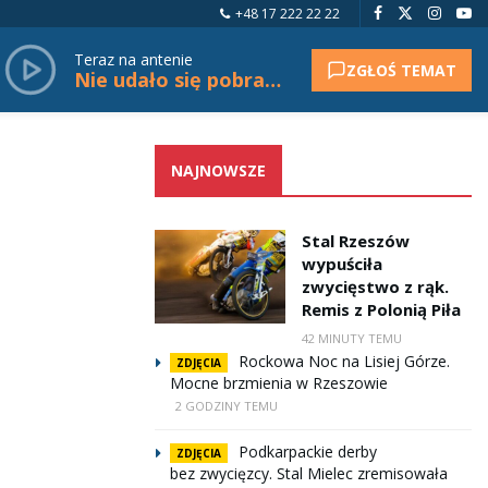
+48 17 222 22 22
Teraz na antenie
ZGŁOŚ TEMAT
Nie udało się pobrać tytułu.
NAJNOWSZE
Stal Rzeszów
wypuściła
zwycięstwo z rąk.
Remis z Polonią Piła
42 MINUTY TEMU
Rockowa Noc na Lisiej Górze.
ZDJĘCIA
Mocne brzmienia w Rzeszowie
2 GODZINY TEMU
Podkarpackie derby
ZDJĘCIA
bez zwycięzcy. Stal Mielec zremisowała