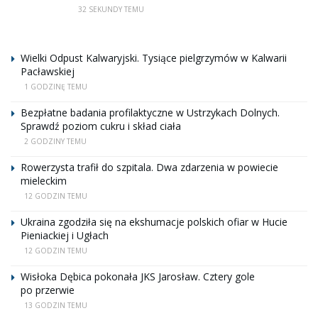
32 SEKUNDY TEMU
Wielki Odpust Kalwaryjski. Tysiące pielgrzymów w Kalwarii
Pacławskiej
1 GODZINĘ TEMU
Bezpłatne badania profilaktyczne w Ustrzykach Dolnych.
Sprawdź poziom cukru i skład ciała
2 GODZINY TEMU
Rowerzysta trafił do szpitala. Dwa zdarzenia w powiecie
mieleckim
12 GODZIN TEMU
Ukraina zgodziła się na ekshumacje polskich ofiar w Hucie
Pieniackiej i Ugłach
12 GODZIN TEMU
Wisłoka Dębica pokonała JKS Jarosław. Cztery gole
po przerwie
13 GODZIN TEMU