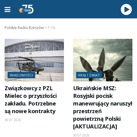
Polskie Radio Rzeszów
>
F-16
WIADOMOŚCI
KRAJ I ŚWIAT
Związkowcy z PZL
Ukraińskie MSZ:
Mielec o przyszłości
Rosyjski pocisk
zakładu. Potrzebne
manewrujący naruszył
są nowe kontrakty
przestrzeń
powietrzną Polski
30.07.2026
[AKTUALIZACJA]
30.07.2026