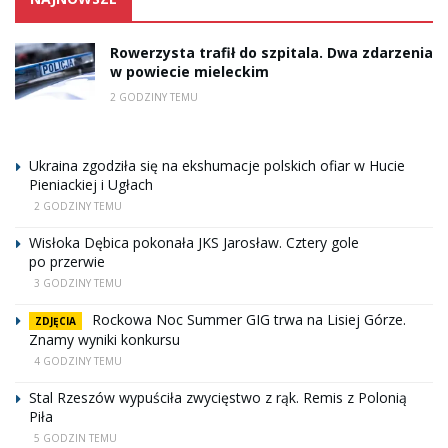
Rowerzysta trafił do szpitala. Dwa zdarzenia
w powiecie mieleckim
2 GODZINY TEMU
Ukraina zgodziła się na ekshumacje polskich ofiar w Hucie
Pieniackiej i Ugłach
2 GODZINY TEMU
Wisłoka Dębica pokonała JKS Jarosław. Cztery gole
po przerwie
3 GODZINY TEMU
Rockowa Noc Summer GIG trwa na Lisiej Górze.
ZDJĘCIA
Znamy wyniki konkursu
4 GODZINY TEMU
Stal Rzeszów wypuściła zwycięstwo z rąk. Remis z Polonią
Piła
5 GODZIN TEMU