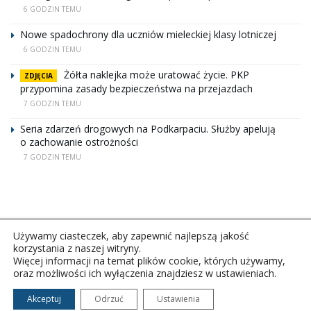
6 GODZIN TEMU
Nowe spadochrony dla uczniów mieleckiej klasy lotniczej
6 GODZIN TEMU
Żółta naklejka może uratować życie. PKP
ZDJĘCIA
przypomina zasady bezpieczeństwa na przejazdach
7 GODZIN TEMU
Seria zdarzeń drogowych na Podkarpaciu. Służby apelują
o zachowanie ostrożności
7 GODZIN TEMU
Używamy ciasteczek, aby zapewnić najlepszą jakość
korzystania z naszej witryny.
Więcej informacji na temat plików cookie, których używamy,
oraz możliwości ich wyłączenia znajdziesz w ustawieniach.
Copyright © 2026Polskie Radio Rzeszów S.A. w likwidacj.
Wszelkie prawa zastrzeżone.
Akceptuj
Odrzuć
Ustawienia