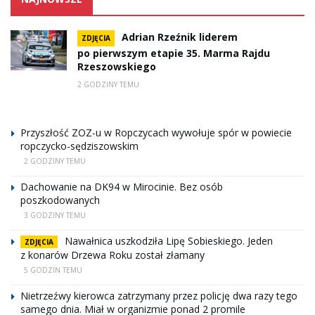
Adrian Rzeźnik liderem
ZDJĘCIA
po pierwszym etapie 35. Marma Rajdu
Rzeszowskiego
2 GODZINY TEMU
Przyszłość ZOZ-u w Ropczycach wywołuje spór w powiecie
ropczycko-sędziszowskim
2 GODZINY TEMU
Dachowanie na DK94 w Mirocinie. Bez osób
poszkodowanych
3 GODZINY TEMU
Nawałnica uszkodziła Lipę Sobieskiego. Jeden
ZDJĘCIA
z konarów Drzewa Roku został złamany
5 GODZIN TEMU
Nietrzeźwy kierowca zatrzymany przez policję dwa razy tego
samego dnia. Miał w organizmie ponad 2 promile