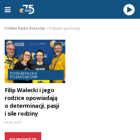
Polskie Radio Rzeszów
>
festiwal sportowy
PODKARPACKIE
POZARZĄDOWE
Filip Walecki i jego
rodzice opowiadają
o determinacji, pasji
i sile rodziny
04.06.2025
NAJNOWSZE