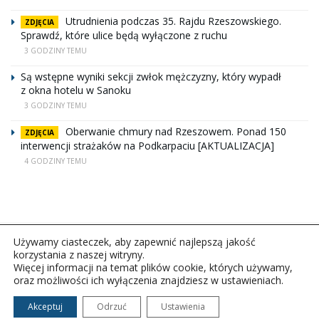
Utrudnienia podczas 35. Rajdu Rzeszowskiego.
ZDJĘCIA
Sprawdź, które ulice będą wyłączone z ruchu
3 GODZINY TEMU
Są wstępne wyniki sekcji zwłok mężczyzny, który wypadł
z okna hotelu w Sanoku
3 GODZINY TEMU
Oberwanie chmury nad Rzeszowem. Ponad 150
ZDJĘCIA
interwencji strażaków na Podkarpaciu [AKTUALIZACJA]
4 GODZINY TEMU
Używamy ciasteczek, aby zapewnić najlepszą jakość
korzystania z naszej witryny.
Więcej informacji na temat plików cookie, których używamy,
oraz możliwości ich wyłączenia znajdziesz w ustawieniach.
Copyright © 2026Polskie Radio Rzeszów S.A. w likwidacj.
Wszelkie prawa zastrzeżone.
Akceptuj
Odrzuć
Ustawienia