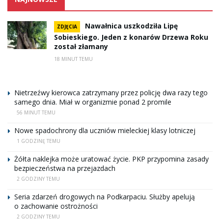
Nawałnica uszkodziła Lipę
ZDJĘCIA
Sobieskiego. Jeden z konarów Drzewa Roku
został złamany
18 MINUT TEMU
Nietrzeźwy kierowca zatrzymany przez policję dwa razy tego
samego dnia. Miał w organizmie ponad 2 promile
56 MINUT TEMU
Nowe spadochrony dla uczniów mieleckiej klasy lotniczej
1 GODZINĘ TEMU
Żółta naklejka może uratować życie. PKP przypomina zasady
bezpieczeństwa na przejazdach
2 GODZINY TEMU
Seria zdarzeń drogowych na Podkarpaciu. Służby apelują
o zachowanie ostrożności
2 GODZINY TEMU