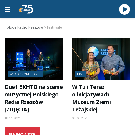
Polskie Radio Rzeszów
>
festiwale
W DOBRYM TONIE
LIVE
Duet EKHTO na scenie
W Tu i Teraz
muzycznej Polskiego
o inicjatywach
Radia Rzeszów
Muzeum Ziemi
[ZDJĘCIA]
Leżajskiej
18.11.2025
06.06.2025
NAJNOWSZE