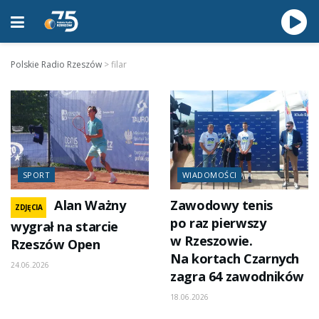
Polskie Radio Rzeszów
>
filar
SPORT
WIADOMOŚCI
Alan Ważny
Zawodowy tenis
ZDJĘCIA
po raz pierwszy
wygrał na starcie
w Rzeszowie.
Rzeszów Open
Na kortach Czarnych
24.06.2026
zagra 64 zawodników
18.06.2026