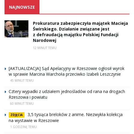
NAJNOWSZE
Prokuratura zabezpieczyła majątek Macieja
Świrskiego. Działanie związane jest
z defraudacją majątku Polskiej Fundacji
Narodowej
12 MINUT TEMU
[AKTUALIZACJA] Sąd Apelacyjny w Rzeszowie ogłosił wyrok
w sprawie Marcina Warchoła przeciwko Izabeli Leszczynie
45 MINUT TEMU
Cztery wypadki z udziałem jednośladów od rana na drogach
Rzeszowa i powiatu
60 MINUT TEMU
3,5 tysiąca breloków z anime. Niezwykła kolekcja
ZDJĘCIA
na wystawie w Rzeszowie
1 GODZINĘ TEMU