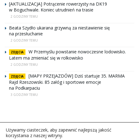
[AKTUALIZACJA] Potrącenie rowerzysty na DK19
w Boguchwale. Koniec utrudnień na trasie
2 GODZINY TEMU
Beata Szydło ukarana grzywną za niestawienie się
na przesłuchanie
2 GODZINY TEMU
W Przemyślu powstanie nowoczesne lodowisko.
ZDJĘCIA
Latem ma zmieniać się w rolkowisko
2 GODZINY TEMU
[MAPY PRZEJAZDÓW] Dziś startuje 35. MARMA
ZDJĘCIA
Rajd Rzeszowski. 85 załóg i sportowe emocje
na Podkarpaciu
3 GODZINY TEMU
Używamy ciasteczek, aby zapewnić najlepszą jakość
korzystania z naszej witryny.