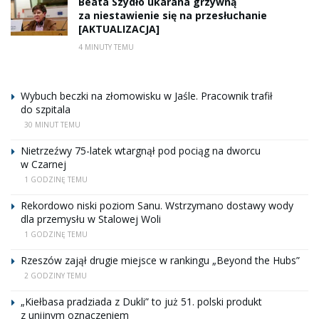
Beata Szydło ukarana grzywną
za niestawienie się na przesłuchanie
[AKTUALIZACJA]
4 MINUTY TEMU
Wybuch beczki na złomowisku w Jaśle. Pracownik trafił
do szpitala
30 MINUT TEMU
Nietrzeźwy 75-latek wtargnął pod pociąg na dworcu
w Czarnej
1 GODZINĘ TEMU
Rekordowo niski poziom Sanu. Wstrzymano dostawy wody
dla przemysłu w Stalowej Woli
1 GODZINĘ TEMU
Rzeszów zajął drugie miejsce w rankingu „Beyond the Hubs”
2 GODZINY TEMU
„Kiełbasa pradziada z Dukli” to już 51. polski produkt
z unijnym oznaczeniem