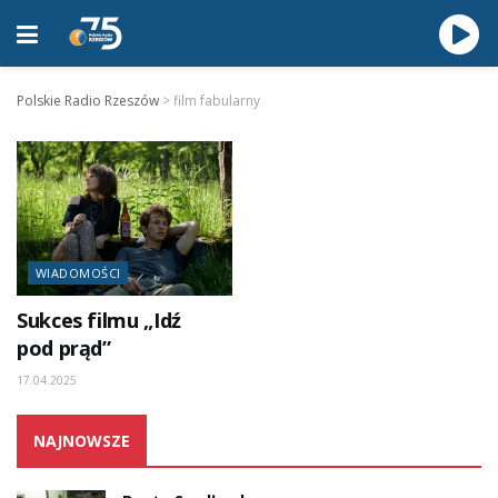
Polskie Radio Rzeszów
>
film fabularny
WIADOMOŚCI
Sukces filmu „Idź
pod prąd”
17.04.2025
NAJNOWSZE