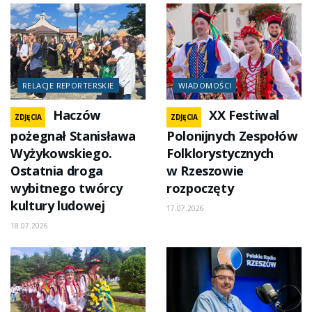
RELACJE REPORTERSKIE
WIADOMOŚCI
Haczów
XX Festiwal
ZDJĘCIA
ZDJĘCIA
pożegnał Stanisława
Polonijnych Zespołów
Wyżykowskiego.
Folklorystycznych
Ostatnia droga
w Rzeszowie
wybitnego twórcy
rozpoczęty
kultury ludowej
17.07.2026
18.07.2026