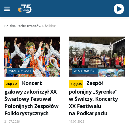
Polskie Radio Rzeszów
>
folklor
WIADOMOŚCI
WIADOMOŚCI
Koncert
Zespół
ZDJĘCIA
ZDJĘCIA
galowy zakończył XX
polonijny „Syrenka”
Światowy Festiwal
w Świlczy. Koncerty
Polonijnych Zespołów
XX Festiwalu
Folklorystycznych
na Podkarpaciu
21.07.2026
19.07.2026