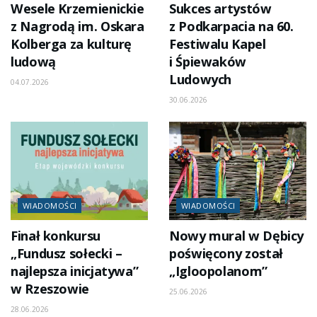
Wesele Krzemienickie
Sukces artystów
z Nagrodą im. Oskara
z Podkarpacia na 60.
Kolberga za kulturę
Festiwalu Kapel
ludową
i Śpiewaków
Ludowych
04.07.2026
30.06.2026
WIADOMOŚCI
WIADOMOŚCI
Finał konkursu
Nowy mural w Dębicy
„Fundusz sołecki –
poświęcony został
najlepsza inicjatywa”
„Igloopolanom”
w Rzeszowie
25.06.2026
28.06.2026