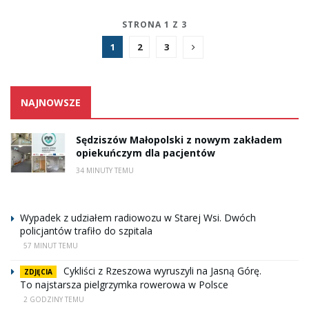
STRONA 1 Z 3
1
2
3
NAJNOWSZE
Sędziszów Małopolski z nowym zakładem
opiekuńczym dla pacjentów
34 MINUTY TEMU
Wypadek z udziałem radiowozu w Starej Wsi. Dwóch
policjantów trafiło do szpitala
57 MINUT TEMU
Cykliści z Rzeszowa wyruszyli na Jasną Górę.
ZDJĘCIA
To najstarsza pielgrzymka rowerowa w Polsce
2 GODZINY TEMU