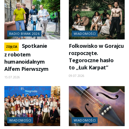
RADIO BIWAK 2026
WIADOMOŚCI
Spotkanie
Folkowisko w Gorajcu
ZDJĘCIA
rozpoczęte.
z robotem
Tegoroczne hasło
humanoidalnym
to „Łuk Karpat”
Alfem Pierwszym
09.07.2026
15.07.2026
WIADOMOŚCI
WIADOMOŚCI