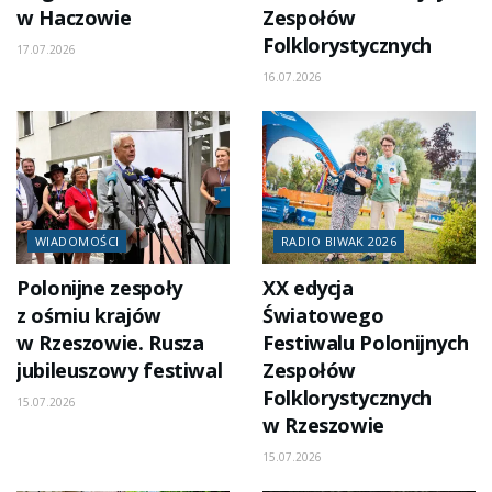
w Haczowie
Zespołów
Folklorystycznych
17.07.2026
16.07.2026
WIADOMOŚCI
RADIO BIWAK 2026
Polonijne zespoły
XX edycja
z ośmiu krajów
Światowego
w Rzeszowie. Rusza
Festiwalu Polonijnych
jubileuszowy festiwal
Zespołów
Folklorystycznych
15.07.2026
w Rzeszowie
15.07.2026