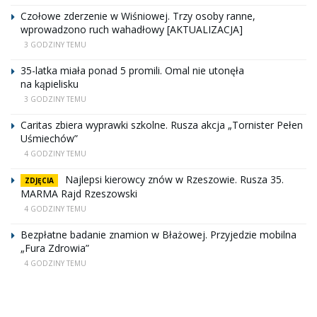
Czołowe zderzenie w Wiśniowej. Trzy osoby ranne,
wprowadzono ruch wahadłowy [AKTUALIZACJA]
3 GODZINY TEMU
35-latka miała ponad 5 promili. Omal nie utonęła
na kąpielisku
3 GODZINY TEMU
Caritas zbiera wyprawki szkolne. Rusza akcja „Tornister Pełen
Uśmiechów”
4 GODZINY TEMU
Najlepsi kierowcy znów w Rzeszowie. Rusza 35.
ZDJĘCIA
MARMA Rajd Rzeszowski
4 GODZINY TEMU
Bezpłatne badanie znamion w Błażowej. Przyjedzie mobilna
„Fura Zdrowia”
4 GODZINY TEMU