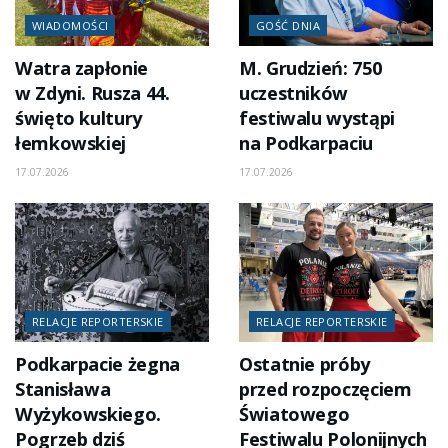
WIADOMOŚCI
GOŚĆ DNIA
Watra zapłonie
M. Grudzień: 750
w Zdyni. Rusza 44.
uczestników
święto kultury
festiwalu wystąpi
łemkowskiej
na Podkarpaciu
17.07.2026
17.07.2026
RELACJE REPORTERSKIE
RELACJE REPORTERSKIE
Podkarpacie żegna
Ostatnie próby
Stanisława
przed rozpoczęciem
Wyżykowskiego.
Światowego
Pogrzeb dziś
Festiwalu Polonijnych