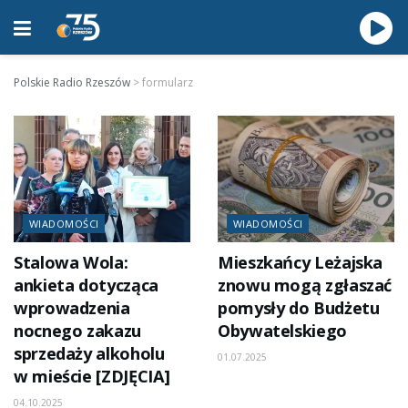
Polskie Radio Rzeszów
>
formularz
WIADOMOŚCI
WIADOMOŚCI
Stalowa Wola:
Mieszkańcy Leżajska
ankieta dotycząca
znowu mogą zgłaszać
wprowadzenia
pomysły do Budżetu
nocnego zakazu
Obywatelskiego
sprzedaży alkoholu
01.07.2025
w mieście [ZDJĘCIA]
04.10.2025