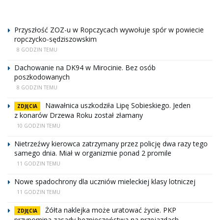
Przyszłość ZOZ-u w Ropczycach wywołuje spór w powiecie
ropczycko-sędziszowskim
8 GODZIN TEMU
Dachowanie na DK94 w Mirocinie. Bez osób
poszkodowanych
8 GODZIN TEMU
Nawałnica uszkodziła Lipę Sobieskiego. Jeden
ZDJĘCIA
z konarów Drzewa Roku został złamany
10 GODZIN TEMU
Nietrzeźwy kierowca zatrzymany przez policję dwa razy tego
samego dnia. Miał w organizmie ponad 2 promile
11 GODZIN TEMU
Nowe spadochrony dla uczniów mieleckiej klasy lotniczej
11 GODZIN TEMU
Żółta naklejka może uratować życie. PKP
ZDJĘCIA
przypomina zasady bezpieczeństwa na przejazdach