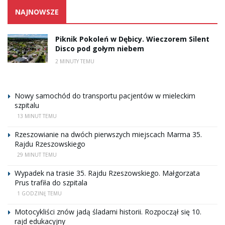
NAJNOWSZE
Piknik Pokoleń w Dębicy. Wieczorem Silent
Disco pod gołym niebem
2 MINUTY TEMU
Nowy samochód do transportu pacjentów w mieleckim
szpitalu
13 MINUT TEMU
Rzeszowianie na dwóch pierwszych miejscach Marma 35.
Rajdu Rzeszowskiego
29 MINUT TEMU
Wypadek na trasie 35. Rajdu Rzeszowskiego. Małgorzata
Prus trafiła do szpitala
1 GODZINĘ TEMU
Motocykliści znów jadą śladami historii. Rozpoczął się 10.
rajd edukacyjny