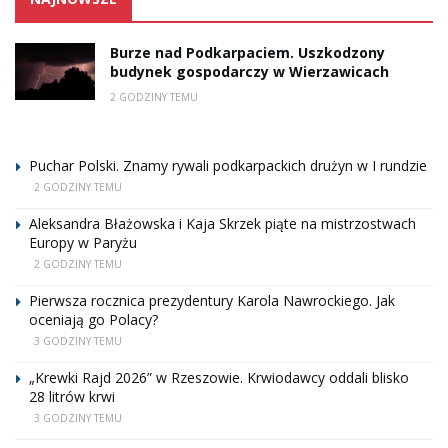
Burze nad Podkarpaciem. Uszkodzony
budynek gospodarczy w Wierzawicach
2 GODZINY TEMU
Puchar Polski. Znamy rywali podkarpackich drużyn w I rundzie
2 GODZINY TEMU
Aleksandra Błażowska i Kaja Skrzek piąte na mistrzostwach
Europy w Paryżu
2 GODZINY TEMU
Pierwsza rocznica prezydentury Karola Nawrockiego. Jak
oceniają go Polacy?
3 GODZINY TEMU
„Krewki Rajd 2026” w Rzeszowie. Krwiodawcy oddali blisko
28 litrów krwi
3 GODZINY TEMU