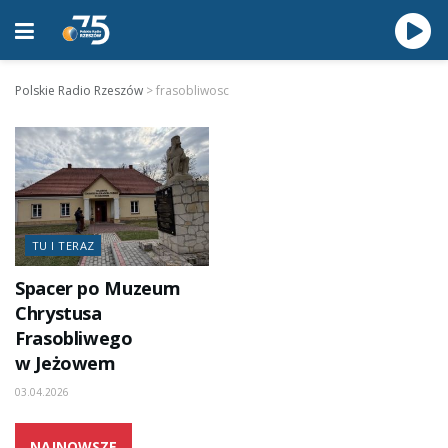
Polskie Radio Rzeszów
>
frasobliwosc
TU I TERAZ
Spacer po Muzeum
Chrystusa
Frasobliwego
w Jeżowem
03.04.2026
NAJNOWSZE