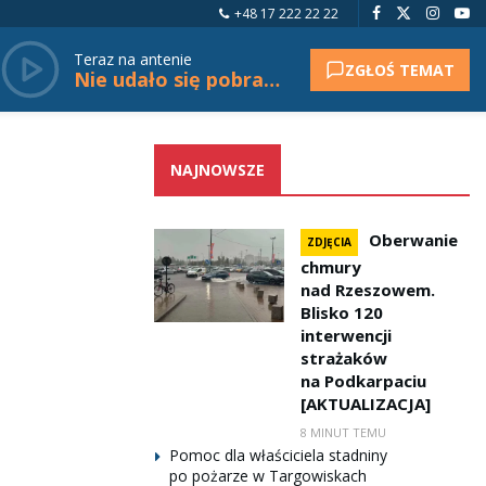
+48 17 222 22 22
Teraz na antenie
ZGŁOŚ TEMAT
Nie udało się pobrać tytułu.
NAJNOWSZE
Oberwanie
ZDJĘCIA
chmury
nad Rzeszowem.
Blisko 120
interwencji
strażaków
na Podkarpaciu
[AKTUALIZACJA]
8 MINUT TEMU
Pomoc dla właściciela stadniny
po pożarze w Targowiskach