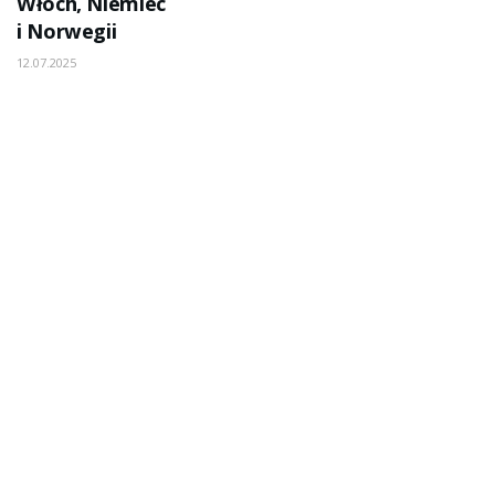
Włoch, Niemiec
i Norwegii
12.07.2025