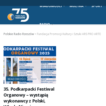
WIADOMOŚCI
MUZYKA
SPORT
RADIO
Polskie Radio Rzeszów
>
Fundacja Promocji Kultury i Sztuki ARS PRO ARTE
WIADOMOŚCI
35. Podkarpacki Festiwal
Organowy – wystąpią
wykonawcy z Polski,