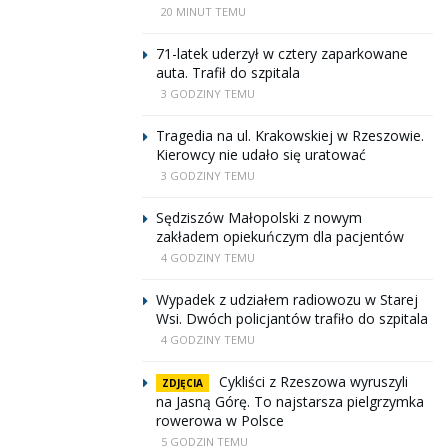
20 MINUT TEMU
71-latek uderzył w cztery zaparkowane
auta. Trafił do szpitala
3 GODZINY TEMU
Tragedia na ul. Krakowskiej w Rzeszowie.
Kierowcy nie udało się uratować
3 GODZINY TEMU
Sędziszów Małopolski z nowym
zakładem opiekuńczym dla pacjentów
4 GODZINY TEMU
Wypadek z udziałem radiowozu w Starej
Wsi. Dwóch policjantów trafiło do szpitala
4 GODZINY TEMU
Cykliści z Rzeszowa wyruszyli
ZDJĘCIA
na Jasną Górę. To najstarsza pielgrzymka
rowerowa w Polsce
5 GODZIN TEMU