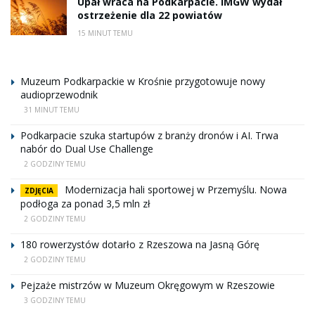
Upał wraca na Podkarpacie. IMGW wydał
ostrzeżenie dla 22 powiatów
15 MINUT TEMU
Muzeum Podkarpackie w Krośnie przygotowuje nowy
audioprzewodnik
31 MINUT TEMU
Podkarpacie szuka startupów z branży dronów i AI. Trwa
nabór do Dual Use Challenge
2 GODZINY TEMU
Modernizacja hali sportowej w Przemyślu. Nowa
ZDJĘCIA
podłoga za ponad 3,5 mln zł
2 GODZINY TEMU
180 rowerzystów dotarło z Rzeszowa na Jasną Górę
2 GODZINY TEMU
Pejzaże mistrzów w Muzeum Okręgowym w Rzeszowie
3 GODZINY TEMU