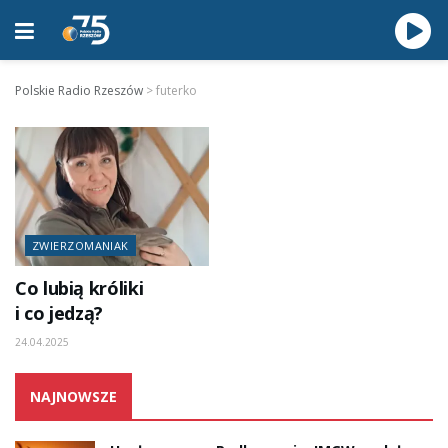
Polskie Radio Rzeszów
>
futerko
ZWIERZOMANIAK
Co lubią króliki
i co jedzą?
24.04.2025
NAJNOWSZE