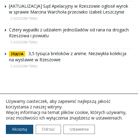
[AKTUALIZACJA] Sąd Apelacyjny w Rzeszowie ogłosił wyrok
w sprawie Marcina Warchoła przeciwko Izabeli Leszczynie
2 GODZINY TEMU
Cztery wypadki z udziałem jednośladów od rana na drogach
Rzeszowa i powiatu
3 GODZINY TEMU
3,5 tysiąca breloków z anime. Niezwykła kolekcja
ZDJĘCIA
na wystawie w Rzeszowie
3 GODZINY TEMU
Używamy ciasteczek, aby zapewnić najlepszą jakość
korzystania z naszej witryny.
Więcej informacji na temat plików cookie, których używamy,
oraz możliwości ich wyłączenia znajdziesz w ustawieniach.
Copyright © 2026Polskie Radio Rzeszów S.A. w likwidacj.
Wszelkie prawa zastrzeżone.
Akceptuj
Odrzuć
Ustawienia