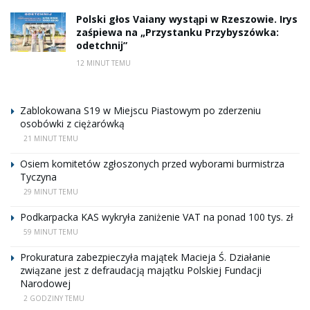
Polski głos Vaiany wystąpi w Rzeszowie. Irys
zaśpiewa na „Przystanku Przybyszówka:
odetchnij”
12 MINUT TEMU
Zablokowana S19 w Miejscu Piastowym po zderzeniu
osobówki z ciężarówką
21 MINUT TEMU
Osiem komitetów zgłoszonych przed wyborami burmistrza
Tyczyna
29 MINUT TEMU
Podkarpacka KAS wykryła zaniżenie VAT na ponad 100 tys. zł
59 MINUT TEMU
Prokuratura zabezpieczyła majątek Macieja Ś. Działanie
związane jest z defraudacją majątku Polskiej Fundacji
Narodowej
2 GODZINY TEMU